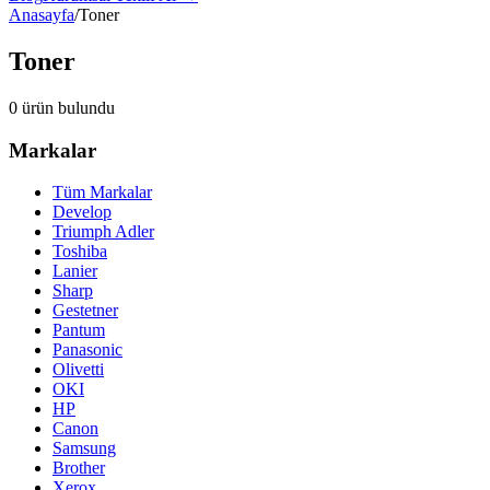
Anasayfa
/
Toner
Toner
0
ürün bulundu
Markalar
Tüm Markalar
Develop
Triumph Adler
Toshiba
Lanier
Sharp
Gestetner
Pantum
Panasonic
Olivetti
OKI
HP
Canon
Samsung
Brother
Xerox