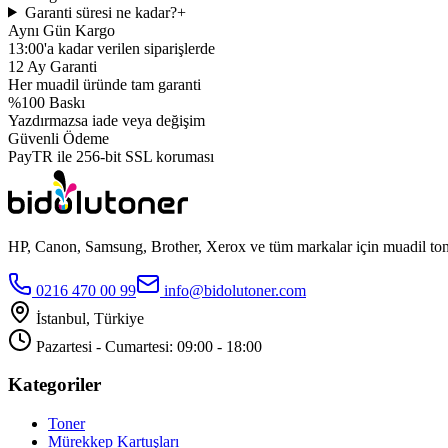
Garanti süresi ne kadar?
+
Aynı Gün Kargo
13:00'a kadar verilen siparişlerde
12 Ay Garanti
Her muadil üründe tam garanti
%100 Baskı
Yazdırmazsa iade veya değişim
Güvenli Ödeme
PayTR ile 256-bit SSL koruması
HP, Canon, Samsung, Brother, Xerox ve tüm markalar için muadil toner
0216 470 00 99
info@bidolutoner.com
İstanbul, Türkiye
Pazartesi - Cumartesi: 09:00 - 18:00
Kategoriler
Toner
Mürekkep Kartuşları