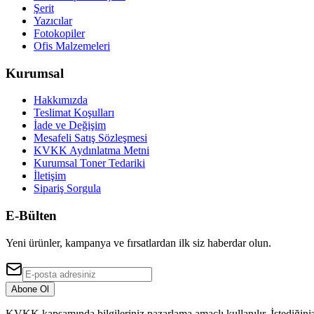
Şerit
Yazıcılar
Fotokopiler
Ofis Malzemeleri
Kurumsal
Hakkımızda
Teslimat Koşulları
İade ve Değişim
Mesafeli Satış Sözleşmesi
KVKK Aydınlatma Metni
Kurumsal Toner Tedariki
İletişim
Sipariş Sorgula
E-Bülten
Yeni ürünler, kampanya ve fırsatlardan ilk siz haberdar olun.
Abone Ol
KVKK kapsamında bilgileriniz pazarlama amaçlı kullanılır. İstediğiniz