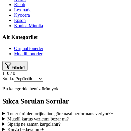
Ricoh
Lexmark
Kyocera
Epson
Konica Minolta
Alt Kategoriler
Orijinal tonerler
Muadil tonerler
Filtrele
1
1
–
0
/
0
Sırala:
Bu kategoride henüz ürün yok.
Sıkça Sorulan Sorular
Toner ürünleri orijinaline göre nasıl performans veriyor?
+
Muadil kartuş yazıcımı bozar mı?
+
Sipariş ne zaman kargolanır?
+
Kargo bedava mı?
+