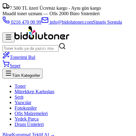
7.500 TL üzeri Ücretsiz kargo - Aynı gün kargo
Muadil toner uzmanı —
Ofis 2000 Büro Sistemleri
0216 470 00 99
info@bidolutoner.com
Sipariş Sorgula
Tonerimi Bul
Sepet
Tüm Kategoriler
Toner
Mürekkep Kartuşları
Şerit
Yazıcılar
Fotokopiler
Ofis Malzemeleri
Yedek Parça
Drum Üniteleri
Blog
Kurumsal Teklif Al →