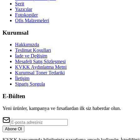
Şerit
Yazıcılar
Fotokopiler
Ofis Malzemeleri
Kurumsal
Hakkımızda
Teslimat Koşulları
İade ve Değişim
Mesafeli Satış Sözleşmesi
KVKK Aydınlatma Metni
Kurumsal Toner Tedariki
İletişim
Sipariş Sorgula
E-Bülten
Yeni ürünler, kampanya ve fırsatlardan ilk siz haberdar olun.
Abone Ol
KVKK kapsamında bilgileriniz pazarlama amaçlı kullanılır. İstediğiniz