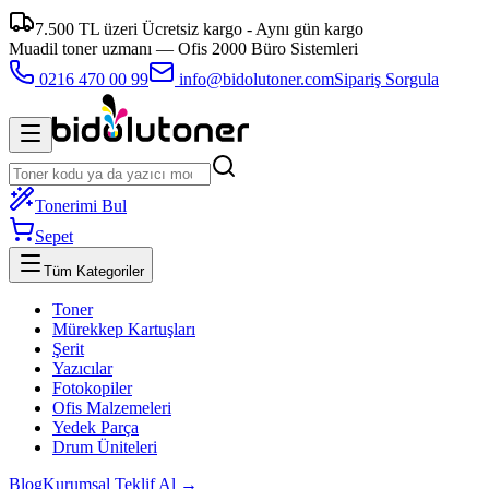
7.500 TL üzeri Ücretsiz kargo - Aynı gün kargo
Muadil toner uzmanı —
Ofis 2000 Büro Sistemleri
0216 470 00 99
info@bidolutoner.com
Sipariş Sorgula
Tonerimi Bul
Sepet
Tüm Kategoriler
Toner
Mürekkep Kartuşları
Şerit
Yazıcılar
Fotokopiler
Ofis Malzemeleri
Yedek Parça
Drum Üniteleri
Blog
Kurumsal Teklif Al →