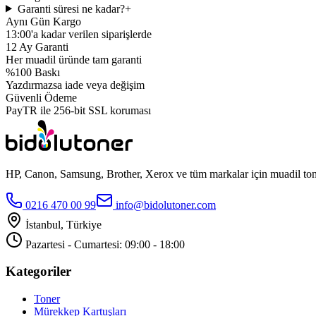
Garanti süresi ne kadar?
+
Aynı Gün Kargo
13:00'a kadar verilen siparişlerde
12 Ay Garanti
Her muadil üründe tam garanti
%100 Baskı
Yazdırmazsa iade veya değişim
Güvenli Ödeme
PayTR ile 256-bit SSL koruması
HP, Canon, Samsung, Brother, Xerox ve tüm markalar için muadil toner
0216 470 00 99
info@bidolutoner.com
İstanbul, Türkiye
Pazartesi - Cumartesi: 09:00 - 18:00
Kategoriler
Toner
Mürekkep Kartuşları