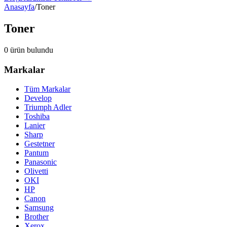
Anasayfa
/
Toner
Toner
0
ürün bulundu
Markalar
Tüm Markalar
Develop
Triumph Adler
Toshiba
Lanier
Sharp
Gestetner
Pantum
Panasonic
Olivetti
OKI
HP
Canon
Samsung
Brother
Xerox