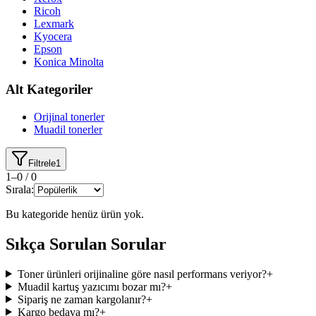
Ricoh
Lexmark
Kyocera
Epson
Konica Minolta
Alt Kategoriler
Orijinal tonerler
Muadil tonerler
Filtrele
1
1
–
0
/
0
Sırala:
Bu kategoride henüz ürün yok.
Sıkça Sorulan Sorular
Toner ürünleri orijinaline göre nasıl performans veriyor?
+
Muadil kartuş yazıcımı bozar mı?
+
Sipariş ne zaman kargolanır?
+
Kargo bedava mı?
+