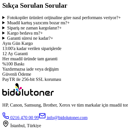
Sıkça Sorulan Sorular
Fotokopiler ürünleri orijinaline göre nasıl performans veriyor?
+
Muadil kartuş yazıcımı bozar mı?
+
Sipariş ne zaman kargolanır?
+
Kargo bedava mı?
+
Garanti süresi ne kadar?
+
Aynı Gün Kargo
13:00'a kadar verilen siparişlerde
12 Ay Garanti
Her muadil üründe tam garanti
%100 Baskı
Yazdırmazsa iade veya değişim
Güvenli Ödeme
PayTR ile 256-bit SSL koruması
HP, Canon, Samsung, Brother, Xerox ve tüm markalar için muadil toner
0216 470 00 99
info@bidolutoner.com
İstanbul, Türkiye