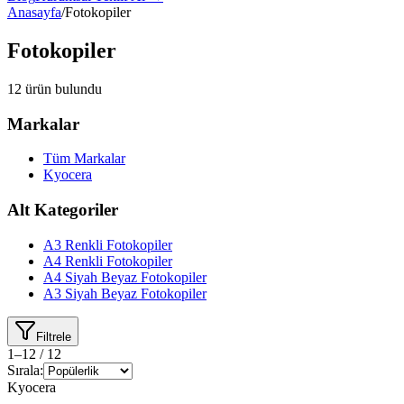
Anasayfa
/
Fotokopiler
Fotokopiler
12
ürün bulundu
Markalar
Tüm Markalar
Kyocera
Alt Kategoriler
A3 Renkli Fotokopiler
A4 Renkli Fotokopiler
A4 Siyah Beyaz Fotokopiler
A3 Siyah Beyaz Fotokopiler
Filtrele
1
–
12
/
12
Sırala:
Kyocera