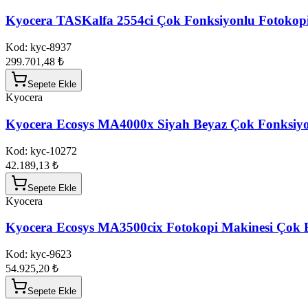
Kyocera TASKalfa 2554ci Çok Fonksiyonlu Fotokop
Kod:
kyc-8937
299.701,48 ₺
Sepete Ekle
Kyocera
Kyocera Ecosys MA4000x Siyah Beyaz Çok Fonksiyo
Kod:
kyc-10272
42.189,13 ₺
Sepete Ekle
Kyocera
Kyocera Ecosys MA3500cix Fotokopi Makinesi Çok 
Kod:
kyc-9623
54.925,20 ₺
Sepete Ekle