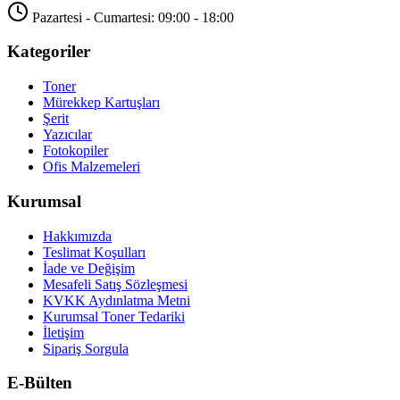
Pazartesi - Cumartesi: 09:00 - 18:00
Kategoriler
Toner
Mürekkep Kartuşları
Şerit
Yazıcılar
Fotokopiler
Ofis Malzemeleri
Kurumsal
Hakkımızda
Teslimat Koşulları
İade ve Değişim
Mesafeli Satış Sözleşmesi
KVKK Aydınlatma Metni
Kurumsal Toner Tedariki
İletişim
Sipariş Sorgula
E-Bülten