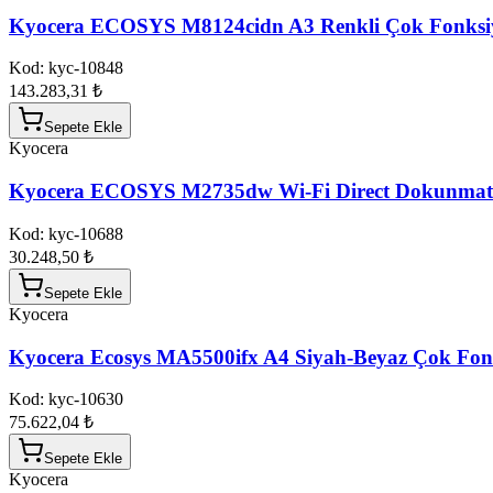
Kyocera ECOSYS M8124cidn A3 Renkli Çok Fonksiy
Kod:
kyc-10848
143.283,31 ₺
Sepete Ekle
Kyocera
Kyocera ECOSYS M2735dw Wi-Fi Direct Dokunmatik 
Kod:
kyc-10688
30.248,50 ₺
Sepete Ekle
Kyocera
Kyocera Ecosys MA5500ifx A4 Siyah-Beyaz Çok Fon
Kod:
kyc-10630
75.622,04 ₺
Sepete Ekle
Kyocera