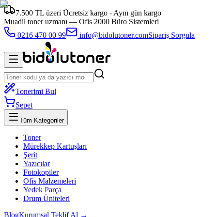
7.500 TL üzeri Ücretsiz kargo - Aynı gün kargo
Muadil toner uzmanı —
Ofis 2000 Büro Sistemleri
0216 470 00 99
info@bidolutoner.com
Sipariş Sorgula
Tonerimi Bul
Sepet
Tüm Kategoriler
Toner
Mürekkep Kartuşları
Şerit
Yazıcılar
Fotokopiler
Ofis Malzemeleri
Yedek Parça
Drum Üniteleri
Blog
Kurumsal Teklif Al →