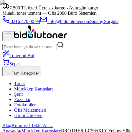
7.500 TL üzeri Ücretsiz kargo - Aynı gün kargo
Muadil toner uzmanı —
Ofis 2000 Büro Sistemleri
0216 470 00 99
info@bidolutoner.com
Sipariş Sorgula
Tonerimi Bul
Sepet
Tüm Kategoriler
Toner
Mürekkep Kartuşları
Şerit
Yazıcılar
Fotokopiler
Ofis Malzemeleri
Drum Üniteleri
Blog
Kurumsal Teklif Al →
Anasayfa
/
Mürekkep Kartuşları
/
BROTHER LC565XLY Yellow Yüksek 