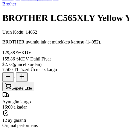
Brother
BROTHER LC565XLY Yellow Yük
Ürün Kodu:
14052
BROTHER uyumlu inkjet mürekkep kartuşu (14052).
129,88 ₺
+KDV
155,86 ₺
KDV Dahil Fiyat
$2.73
(güncel kurdan)
7.500 TL üzeri Ücretsiz kargo
1
Sepete Ekle
Aynı gün kargo
16:00'a kadar
12 ay garanti
Orijinal performans