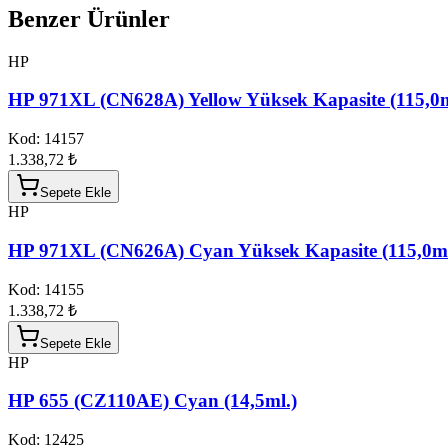
Benzer Ürünler
HP
HP 971XL (CN628A) Yellow Yüksek Kapasite (115,0m
Kod:
14157
1.338,72 ₺
Sepete Ekle
HP
HP 971XL (CN626A) Cyan Yüksek Kapasite (115,0ml
Kod:
14155
1.338,72 ₺
Sepete Ekle
HP
HP 655 (CZ110AE) Cyan (14,5ml.)
Kod:
12425