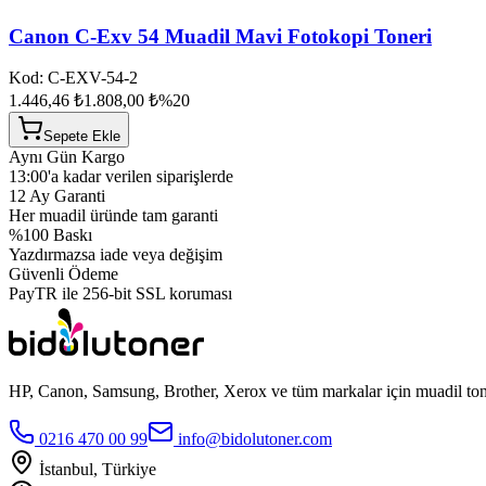
Canon C-Exv 54 Muadil Mavi Fotokopi Toneri
Kod:
C-EXV-54-2
1.446,46 ₺
1.808,00 ₺
%
20
Sepete Ekle
Aynı Gün Kargo
13:00'a kadar verilen siparişlerde
12 Ay Garanti
Her muadil üründe tam garanti
%100 Baskı
Yazdırmazsa iade veya değişim
Güvenli Ödeme
PayTR ile 256-bit SSL koruması
HP, Canon, Samsung, Brother, Xerox ve tüm markalar için muadil toner
0216 470 00 99
info@bidolutoner.com
İstanbul, Türkiye