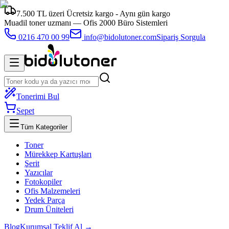
7.500 TL üzeri Ücretsiz kargo - Aynı gün kargo
Muadil toner uzmanı —
Ofis 2000 Büro Sistemleri
0216 470 00 99
info@bidolutoner.com
Sipariş Sorgula
Tonerimi Bul
Sepet
Tüm Kategoriler
Toner
Mürekkep Kartuşları
Şerit
Yazıcılar
Fotokopiler
Ofis Malzemeleri
Yedek Parça
Drum Üniteleri
Blog
Kurumsal Teklif Al →