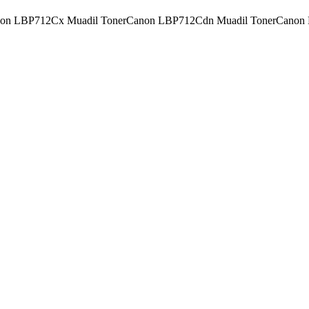
on LBP712Cx Muadil Toner
Canon LBP712Cdn Muadil Toner
Canon 