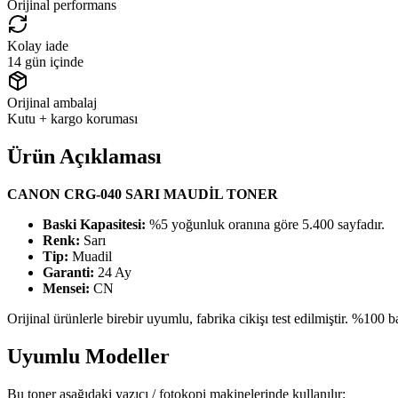
Orijinal performans
Kolay iade
14 gün içinde
Orijinal ambalaj
Kutu + kargo koruması
Ürün Açıklaması
CANON CRG-040 SARI MAUDİL TONER
Baski Kapasitesi:
%5 yoğunluk oranına göre 5.400 sayfadır.
Renk:
Sarı
Tip:
Muadil
Garanti:
24 Ay
Mensei:
CN
Orijinal ürünlerle birebir uyumlu, fabrika cikişı test edilmiştir. %100 bas
Uyumlu Modeller
Bu toner aşağıdaki yazıcı / fotokopi makinelerinde kullanılır: