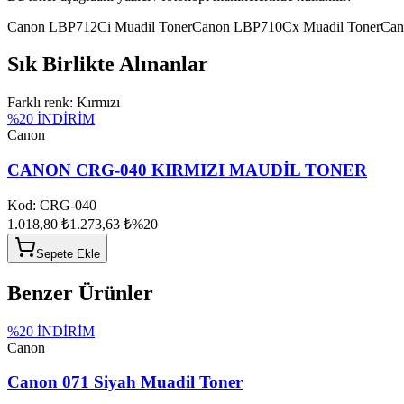
Canon LBP712Ci Muadil Toner
Canon LBP710Cx Muadil Toner
Can
Sık Birlikte Alınanlar
Farklı renk: Kırmızı
%
20
İNDİRİM
Canon
CANON CRG-040 KIRMIZI MAUDİL TONER
Kod:
CRG-040
1.018,80 ₺
1.273,63 ₺
%
20
Sepete Ekle
Benzer Ürünler
%
20
İNDİRİM
Canon
Canon 071 Siyah Muadil Toner