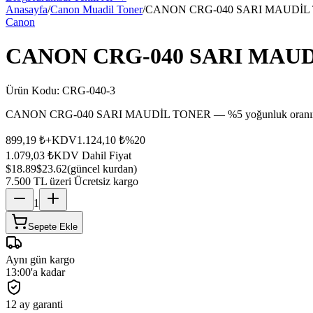
Anasayfa
/
Canon Muadil Toner
/
CANON CRG-040 SARI MAUDİL
Canon
CANON CRG-040 SARI MAU
Ürün Kodu:
CRG-040-3
CANON CRG-040 SARI MAUDİL TONER — %5 yoğunluk oranına göre
899,19 ₺
+KDV
1.124,10 ₺
%
20
1.079,03 ₺
KDV Dahil Fiyat
$18.89
$23.62
(güncel kurdan)
7.500 TL üzeri Ücretsiz kargo
1
Sepete Ekle
Aynı gün kargo
13:00'a kadar
12 ay garanti