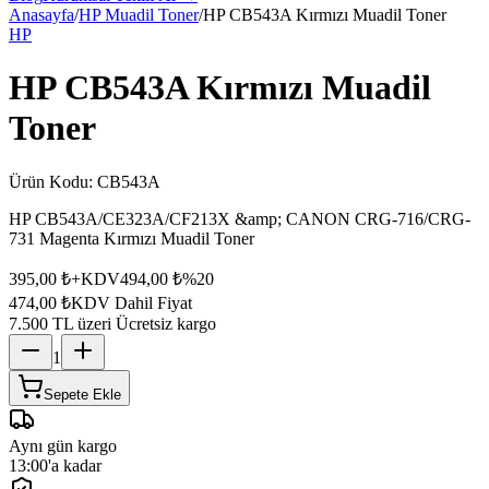
Anasayfa
/
HP Muadil Toner
/
HP CB543A Kırmızı Muadil Toner
HP
HP CB543A Kırmızı Muadil
Toner
Ürün Kodu:
CB543A
HP CB543A/CE323A/CF213X &amp; CANON CRG-716/CRG-
731 Magenta Kırmızı Muadil Toner
395,00 ₺
+KDV
494,00 ₺
%
20
474,00 ₺
KDV Dahil Fiyat
7.500 TL üzeri Ücretsiz kargo
1
Sepete Ekle
Aynı gün kargo
13:00'a kadar