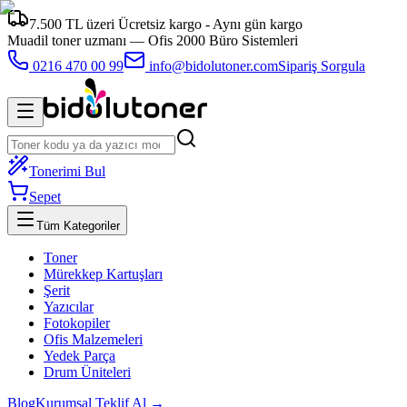
7.500 TL üzeri Ücretsiz kargo - Aynı gün kargo
Muadil toner uzmanı —
Ofis 2000 Büro Sistemleri
0216 470 00 99
info@bidolutoner.com
Sipariş Sorgula
Tonerimi Bul
Sepet
Tüm Kategoriler
Toner
Mürekkep Kartuşları
Şerit
Yazıcılar
Fotokopiler
Ofis Malzemeleri
Yedek Parça
Drum Üniteleri
Blog
Kurumsal Teklif Al →