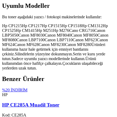
Uyumlu Modeller
Bu toner aşağıdaki yazıcı / fotokopi makinelerinde kullanılır:
Hp CP1215
Hp CP1217
Hp CP1515
Hp CP1518
Hp CM1312
Hp
CP1525
Hp CM1415
Hp M251
Hp M276
Cano CRG716
Canon
LBP5050
Canon MF8030
Canon MF8040
Canon MF8050
Canon
MF8080
Canon LBP7100
Canon LBP7110
Canon MF623
Canon
MF624
Canon MF628
Canon MF8230
Canon MF8280
Ürünleri
kullanıma hazır hale getirmek için emniyet bantlarını
çekiniz.
Silindirlerin yüzeyine dokunmayın.
Serin ve kuru yerde
tutun.
Sadece uyumlu yazıcı modellerinde kullanın.
Ürünü
kullanımdan önce hafifçe çalkalayın.
Çocukların ulaşabileceği
yerlerden uzak tutun.
Benzer Ürünler
%
20
İNDİRİM
HP
HP CE285A Muadil Toner
Kod:
CE285A