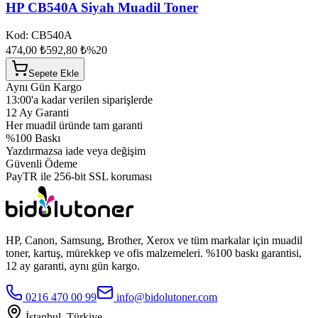
HP CB540A Siyah Muadil Toner
Kod:
CB540A
474,00 ₺
592,80 ₺
%
20
Sepete Ekle
Aynı Gün Kargo
13:00'a kadar verilen siparişlerde
12 Ay Garanti
Her muadil üründe tam garanti
%100 Baskı
Yazdırmazsa iade veya değişim
Güvenli Ödeme
PayTR ile 256-bit SSL koruması
HP, Canon, Samsung, Brother, Xerox ve tüm markalar için muadil
toner, kartuş, mürekkep ve ofis malzemeleri. %100 baskı garantisi,
12 ay garanti, aynı gün kargo.
0216 470 00 99
info@bidolutoner.com
İstanbul, Türkiye