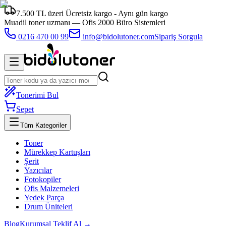
7.500 TL üzeri Ücretsiz kargo - Aynı gün kargo
Muadil toner uzmanı —
Ofis 2000 Büro Sistemleri
0216 470 00 99
info@bidolutoner.com
Sipariş Sorgula
Tonerimi Bul
Sepet
Tüm Kategoriler
Toner
Mürekkep Kartuşları
Şerit
Yazıcılar
Fotokopiler
Ofis Malzemeleri
Yedek Parça
Drum Üniteleri
Blog
Kurumsal Teklif Al →