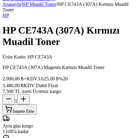
Anasayfa
/
HP Muadil Toner
/
HP CE743A (307A) Kırmızı Muadil
Toner
HP
HP CE743A (307A) Kırmızı
Muadil Toner
Ürün Kodu:
HP CE743A
HP CE743A (307A) Magenta Kırmızı Muadil Toner
2.900,00 ₺
+KDV
3.625,00 ₺
%
20
3.480,00 ₺
KDV Dahil Fiyat
7.500 TL üzeri Ücretsiz kargo
1
Sepete Ekle
Aynı gün kargo
13:00'a kadar