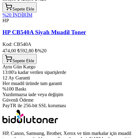
Sepete Ekle
%
20
İNDİRİM
HP
HP CB540A Siyah Muadil Toner
Kod:
CB540A
474,00 ₺
592,80 ₺
%
20
Sepete Ekle
Aynı Gün Kargo
13:00'a kadar verilen siparişlerde
12 Ay Garanti
Her muadil üründe tam garanti
%100 Baskı
Yazdırmazsa iade veya değişim
Güvenli Ödeme
PayTR ile 256-bit SSL koruması
HP, Canon, Samsung, Brother, Xerox ve tüm markalar için muadil