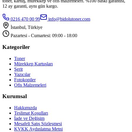
toner, kartuş, mürekkep ve ofis malzemeleri. %100 baskı garantisi,
12 ay garanti, aynı gün kargo.
0216 470 00 99
info@bidolutoner.com
İstanbul, Türkiye
Pazartesi - Cumartesi: 09:00 - 18:00
Kategoriler
Toner
Mürekkep Kartuşları
Şerit
Yazıcılar
Fotokopiler
Ofis Malzemeleri
Kurumsal
Hakkımızda
Teslimat Koşulları
İade ve Değişim
Mesafeli Satış Sözleşmesi
KVKK Aydınlatma Metni