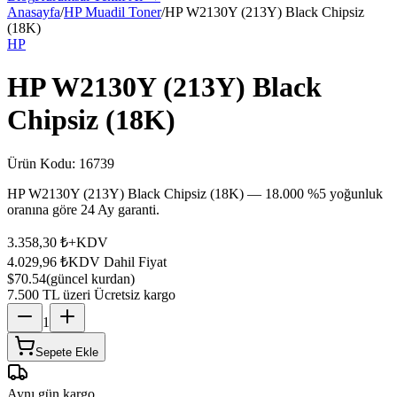
Anasayfa
/
HP Muadil Toner
/
HP W2130Y (213Y) Black Chipsiz
(18K)
HP
HP W2130Y (213Y) Black
Chipsiz (18K)
Ürün Kodu:
16739
HP W2130Y (213Y) Black Chipsiz (18K) — 18.000 %5 yoğunluk
oranına göre 24 Ay garanti.
3.358,30 ₺
+KDV
4.029,96 ₺
KDV Dahil Fiyat
$70.54
(güncel kurdan)
7.500 TL üzeri Ücretsiz kargo
1
Sepete Ekle
Aynı gün kargo