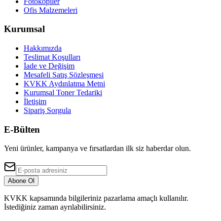
Fotokopiler
Ofis Malzemeleri
Kurumsal
Hakkımızda
Teslimat Koşulları
İade ve Değişim
Mesafeli Satış Sözleşmesi
KVKK Aydınlatma Metni
Kurumsal Toner Tedariki
İletişim
Sipariş Sorgula
E-Bülten
Yeni ürünler, kampanya ve fırsatlardan ilk siz haberdar olun.
Abone Ol
KVKK kapsamında bilgileriniz pazarlama amaçlı kullanılır.
İstediğiniz zaman ayrılabilirsiniz.