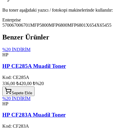
Bu toner aşağıdaki yazıcı / fotokopi makinelerinde kullanılır:
Enterprise
5700
6700
6701
MFP5800
MFP6800
MFP6801
X654
X65455
Benzer Ürünler
%
20
İNDİRİM
HP
HP CE285A Muadil Toner
Kod:
CE285A
336,00 ₺
420,00 ₺
%
20
Sepete Ekle
%
20
İNDİRİM
HP
HP CF283A Muadil Toner
Kod:
CF283A