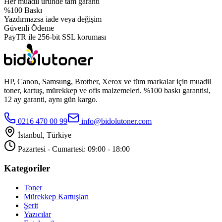
Her muadil üründe tam garanti
%100 Baskı
Yazdırmazsa iade veya değişim
Güvenli Ödeme
PayTR ile 256-bit SSL koruması
HP, Canon, Samsung, Brother, Xerox ve tüm markalar için muadil
toner, kartuş, mürekkep ve ofis malzemeleri. %100 baskı garantisi,
12 ay garanti, aynı gün kargo.
0216 470 00 99
info@bidolutoner.com
İstanbul, Türkiye
Pazartesi - Cumartesi: 09:00 - 18:00
Kategoriler
Toner
Mürekkep Kartuşları
Şerit
Yazıcılar