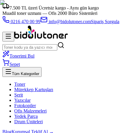
7.500 TL üzeri Ücretsiz kargo - Aynı gün kargo
Muadil toner uzmanı —
Ofis 2000 Büro Sistemleri
0216 470 00 99
info@bidolutoner.com
Sipariş Sorgula
Tonerimi Bul
Sepet
Tüm Kategoriler
Toner
Mürekkep Kartuşları
Şerit
Yazıcılar
Fotokopiler
Ofis Malzemeleri
Yedek Parça
Drum Üniteleri
Blog
Kurumsal Teklif Al →