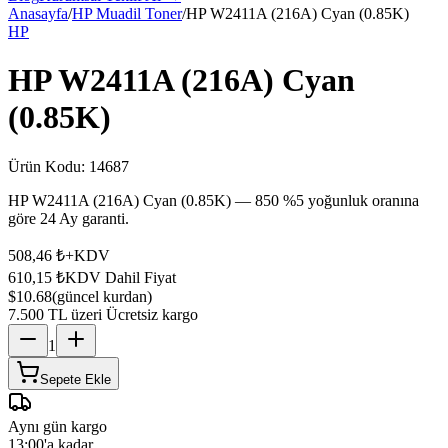
Anasayfa
/
HP Muadil Toner
/
HP W2411A (216A) Cyan (0.85K)
HP
HP W2411A (216A) Cyan
(0.85K)
Ürün Kodu:
14687
HP W2411A (216A) Cyan (0.85K) — 850 %5 yoğunluk oranına
göre 24 Ay garanti.
508,46 ₺
+KDV
610,15 ₺
KDV Dahil Fiyat
$10.68
(güncel kurdan)
7.500 TL üzeri Ücretsiz kargo
1
Sepete Ekle
Aynı gün kargo
13:00'a kadar