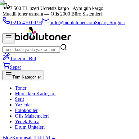
7.500 TL üzeri Ücretsiz kargo - Aynı gün kargo
Muadil toner uzmanı —
Ofis 2000 Büro Sistemleri
0216 470 00 99
info@bidolutoner.com
Sipariş Sorgula
Tonerimi Bul
Sepet
Tüm Kategoriler
Toner
Mürekkep Kartuşları
Şerit
Yazıcılar
Fotokopiler
Ofis Malzemeleri
Yedek Parça
Drum Üniteleri
Blog
Kurumsal Teklif Al →