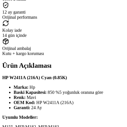
12 ay garanti
Orijinal performans
Kolay iade
14 gün içinde
Orijinal ambalaj
Kutu + kargo koruması
Ürün Açıklaması
HP W2411A (216A) Cyan (0.85K)
Marka:
Hp
Baski Kapasitesi:
850 %5 yoğunluk oranına göre
Renk:
Mavi
OEM Kod:
HP W2411A (216A)
Garanti:
24 Ay
Uyumlu Modeller:
M155, MFP M182, MFP M183