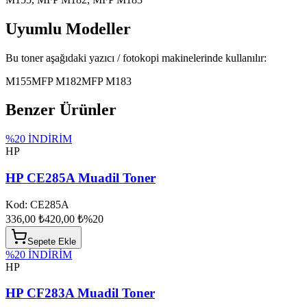
Uyumlu Modeller
Bu toner aşağıdaki yazıcı / fotokopi makinelerinde kullanılır:
M155
MFP M182
MFP M183
Benzer Ürünler
%
20
İNDİRİM
HP
HP CE285A Muadil Toner
Kod:
CE285A
336,00 ₺
420,00 ₺
%
20
Sepete Ekle
%
20
İNDİRİM
HP
HP CF283A Muadil Toner