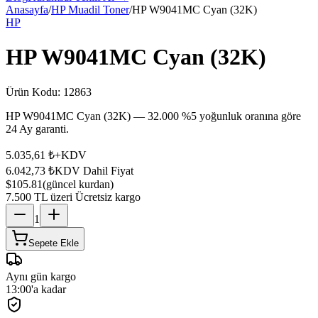
Anasayfa
/
HP Muadil Toner
/
HP W9041MC Cyan (32K)
HP
HP W9041MC Cyan (32K)
Ürün Kodu:
12863
HP W9041MC Cyan (32K) — 32.000 %5 yoğunluk oranına göre
24 Ay garanti.
5.035,61 ₺
+KDV
6.042,73 ₺
KDV Dahil Fiyat
$105.81
(güncel kurdan)
7.500 TL üzeri Ücretsiz kargo
1
Sepete Ekle
Aynı gün kargo
13:00'a kadar