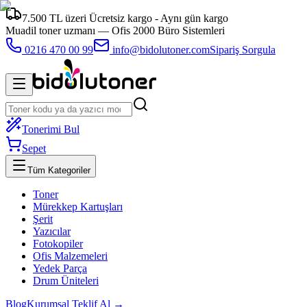
7.500 TL üzeri Ücretsiz kargo - Aynı gün kargo
Muadil toner uzmanı —
Ofis 2000 Büro Sistemleri
0216 470 00 99
info@bidolutoner.com
Sipariş Sorgula
Tonerimi Bul
Sepet
Tüm Kategoriler
Toner
Mürekkep Kartuşları
Şerit
Yazıcılar
Fotokopiler
Ofis Malzemeleri
Yedek Parça
Drum Üniteleri
Blog
Kurumsal Teklif Al →