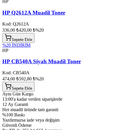
HP
HP Q2612A Muadil Toner
Kod:
Q2612A
336,00 ₺
420,00 ₺
%
20
Sepete Ekle
%
20
İNDİRİM
HP
HP CB540A Siyah Muadil Toner
Kod:
CB540A
474,00 ₺
592,80 ₺
%
20
Sepete Ekle
Aynı Gün Kargo
13:00'a kadar verilen siparişlerde
12 Ay Garanti
Her muadil üründe tam garanti
%100 Baskı
Yazdırmazsa iade veya değişim
Güvenli Ödeme