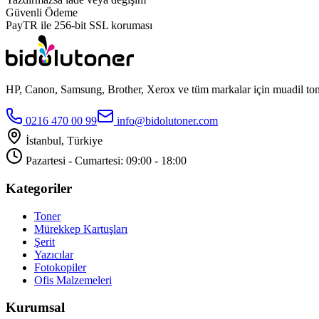
Güvenli Ödeme
PayTR ile 256-bit SSL koruması
HP, Canon, Samsung, Brother, Xerox ve tüm markalar için muadil toner
0216 470 00 99
info@bidolutoner.com
İstanbul, Türkiye
Pazartesi - Cumartesi: 09:00 - 18:00
Kategoriler
Toner
Mürekkep Kartuşları
Şerit
Yazıcılar
Fotokopiler
Ofis Malzemeleri
Kurumsal