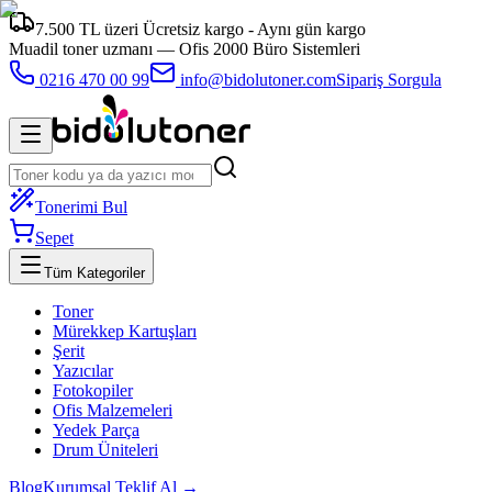
7.500 TL üzeri Ücretsiz kargo - Aynı gün kargo
Muadil toner uzmanı —
Ofis 2000 Büro Sistemleri
0216 470 00 99
info@bidolutoner.com
Sipariş Sorgula
Tonerimi Bul
Sepet
Tüm Kategoriler
Toner
Mürekkep Kartuşları
Şerit
Yazıcılar
Fotokopiler
Ofis Malzemeleri
Yedek Parça
Drum Üniteleri
Blog
Kurumsal Teklif Al →