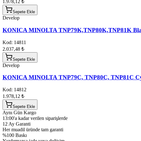
1.978,12 ₺
Sepete Ekle
Develop
KONICA MINOLTA TNP79K,TNP80K,TNP81K Blac
Kod:
14811
2.037,48 ₺
Sepete Ekle
Develop
KONICA MINOLTA TNP79C, TNP80C, TNP81C Cya
Kod:
14812
1.978,12 ₺
Sepete Ekle
Aynı Gün Kargo
13:00'a kadar verilen siparişlerde
12 Ay Garanti
Her muadil üründe tam garanti
%100 Baskı
Yazdırmazsa iade veya değişim