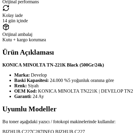
Orijinal performans
Kolay iade
14 gün içinde
Orijinal ambalaj
Kutu + kargo koruması
Ürün Açıklaması
KONICA MINOLTA TN-221K Black (500Gr/24k)
Marka:
Develop
Baski Kapasitesi:
24.000 %5 yoğunluk oranına göre
Renk:
Siyah
OEM Kod:
KONICA MINOLTA TN221K | DEVELOP TN
Garanti:
24 Ay
Uyumlu Modeller
Bu toner aşağıdaki yazıcı / fotokopi makinelerinde kullanılır:
BIZHUB C227
C287
INEO BIZHUB C227