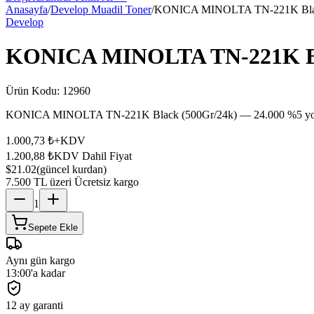
Anasayfa
/
Develop Muadil Toner
/
KONICA MINOLTA TN-221K Blac
Develop
KONICA MINOLTA TN-221K Bl
Ürün Kodu:
12960
KONICA MINOLTA TN-221K Black (500Gr/24k) — 24.000 %5 yoğunl
1.000,73 ₺
+KDV
1.200,88 ₺
KDV Dahil Fiyat
$21.02
(güncel kurdan)
7.500 TL üzeri Ücretsiz kargo
1
Sepete Ekle
Aynı gün kargo
13:00'a kadar
12 ay garanti