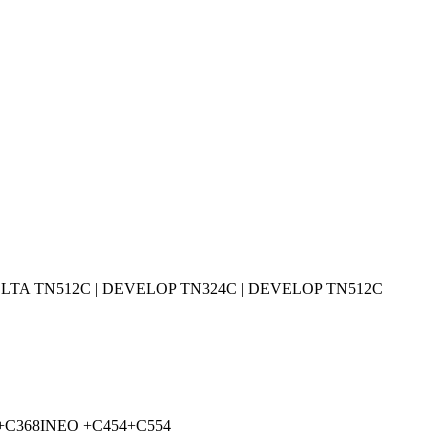
TA TN512C | DEVELOP TN324C | DEVELOP TN512C
+C368
INEO +C454
+C554