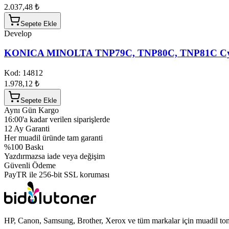
2.037,48 ₺
Sepete Ekle
Develop
KONICA MINOLTA TNP79C, TNP80C, TNP81C Cya
Kod:
14812
1.978,12 ₺
Sepete Ekle
Aynı Gün Kargo
16:00'a kadar verilen siparişlerde
12 Ay Garanti
Her muadil üründe tam garanti
%100 Baskı
Yazdırmazsa iade veya değişim
Güvenli Ödeme
PayTR ile 256-bit SSL koruması
HP, Canon, Samsung, Brother, Xerox ve tüm markalar için muadil toner