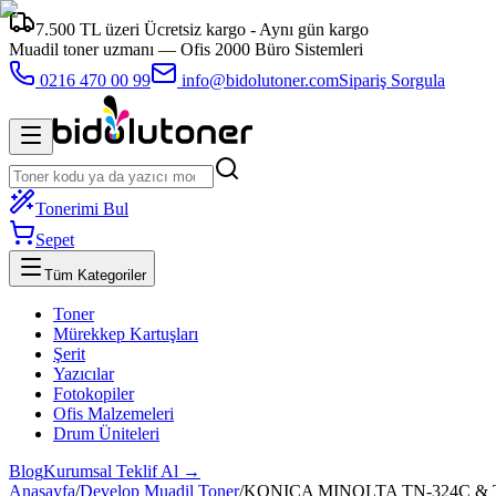
7.500 TL üzeri Ücretsiz kargo - Aynı gün kargo
Muadil toner uzmanı —
Ofis 2000 Büro Sistemleri
0216 470 00 99
info@bidolutoner.com
Sipariş Sorgula
Tonerimi Bul
Sepet
Tüm Kategoriler
Toner
Mürekkep Kartuşları
Şerit
Yazıcılar
Fotokopiler
Ofis Malzemeleri
Drum Üniteleri
Blog
Kurumsal Teklif Al →
Anasayfa
/
Develop Muadil Toner
/
KONICA MINOLTA TN-324C & TN