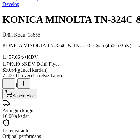
Develop
KONICA MINOLTA TN-324C & 
Ürün Kodu:
18655
KONICA MINOLTA TN-324C & TN-512C Cyan (450Gr/25K) — 25.00
1.457,66 ₺
+KDV
1.749,19 ₺
KDV Dahil Fiyat
$30.64
(güncel kurdan)
7.500 TL üzeri Ücretsiz kargo
1
Sepete Ekle
Aynı gün kargo
16:00'a kadar
12 ay garanti
Orijinal performans