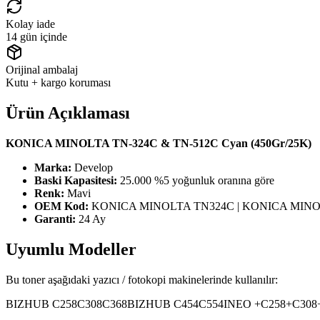
Kolay iade
14 gün içinde
Orijinal ambalaj
Kutu + kargo koruması
Ürün Açıklaması
KONICA MINOLTA TN-324C & TN-512C Cyan (450Gr/25K)
Marka:
Develop
Baski Kapasitesi:
25.000 %5 yoğunluk oranına göre
Renk:
Mavi
OEM Kod:
KONICA MINOLTA TN324C | KONICA MINOL
Garanti:
24 Ay
Uyumlu Modeller
Bu toner aşağıdaki yazıcı / fotokopi makinelerinde kullanılır:
BIZHUB C258
C308
C368
BIZHUB C454
C554
INEO +C258
+C308