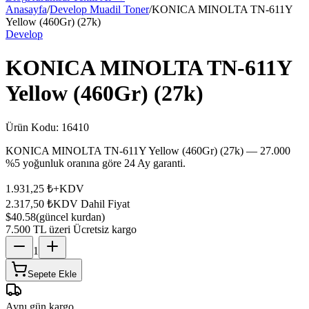
Anasayfa
/
Develop Muadil Toner
/
KONICA MINOLTA TN-611Y
Yellow (460Gr) (27k)
Develop
KONICA MINOLTA TN-611Y
Yellow (460Gr) (27k)
Ürün Kodu:
16410
KONICA MINOLTA TN-611Y Yellow (460Gr) (27k) — 27.000
%5 yoğunluk oranına göre 24 Ay garanti.
1.931,25 ₺
+KDV
2.317,50 ₺
KDV Dahil Fiyat
$40.58
(güncel kurdan)
7.500 TL üzeri Ücretsiz kargo
1
Sepete Ekle
Aynı gün kargo