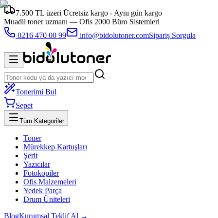
7.500 TL üzeri Ücretsiz kargo - Aynı gün kargo
Muadil toner uzmanı —
Ofis 2000 Büro Sistemleri
0216 470 00 99
info@bidolutoner.com
Sipariş Sorgula
Tonerimi Bul
Sepet
Tüm Kategoriler
Toner
Mürekkep Kartuşları
Şerit
Yazıcılar
Fotokopiler
Ofis Malzemeleri
Yedek Parça
Drum Üniteleri
Blog
Kurumsal Teklif Al →