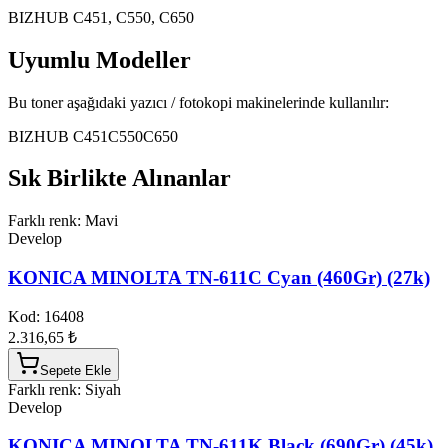
BIZHUB C451, C550, C650
Uyumlu Modeller
Bu toner aşağıdaki yazıcı / fotokopi makinelerinde kullanılır:
BIZHUB C451
C550
C650
Sık Birlikte Alınanlar
Farklı renk: Mavi
Develop
KONICA MINOLTA TN-611C Cyan (460Gr) (27k)
Kod:
16408
2.316,65 ₺
Sepete Ekle
Farklı renk: Siyah
Develop
KONICA MINOLTA TN-611K Black (690Gr) (45k)