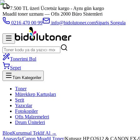
7.500 TL üzeri Ücretsiz kargo - Aynı gün kargo
Muadil toner uzmanı —
Ofis 2000 Büro Sistemleri
0216 470 00 99
info@bidolutoner.com
Sipariş Sorgula
Tonerimi Bul
Sepet
Tüm Kategoriler
Toner
Mürekkep Kartuşları
Şerit
Yazıcılar
Fotokopiler
Ofis Malzemeleri
Drum Üniteleri
Blog
Kurumsal Teklif Al →
Anasayfa
/
Canon Muadil Toner
/
Kutusuz HP Q2612 & CANON FX-9,