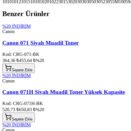
1010
1012
1015
1018
1020
1022
3015
3020
3030
3050
3052
3055
M1005
M
Benzer Ürünler
%
20
İNDİRİM
Canon
Canon 071 Siyah Muadil Toner
Kod:
CRG-071-BK
364,36 ₺
455,64 ₺
%
20
Sepete Ekle
%
20
İNDİRİM
Canon
Canon 071H Siyah Muadil Toner Yüksek Kapasite
Kod:
CRG-071H-BK
520,73 ₺
650,83 ₺
%
20
Sepete Ekle
%
20
İNDİRİM
Canon