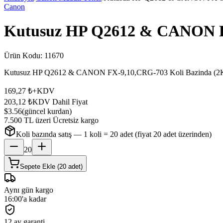
Canon
Kutusuz HP Q2612 & CANON FX
Ürün Kodu:
11670
Kutusuz HP Q2612 & CANON FX-9,10,CRG-703 Koli Bazinda (2K) —
169,27 ₺
+KDV
203,12 ₺
KDV Dahil Fiyat
$3.56
(güncel kurdan)
7.500 TL üzeri Ücretsiz kargo
Koli bazında satış — 1 koli =
20
adet (fiyat
20
adet üzerinden)
20
Sepete Ekle (20 adet)
Aynı gün kargo
16:00'a kadar
12 ay garanti