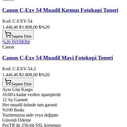
Canon C-Exv 54 Muadil Kırmızı Fotokopi Toneri
Kod:
C-EXV-54
1.446,46 ₺
1.808,00 ₺
%
20
Sepete Ekle
%
20
İNDİRİM
Canon
Canon C-Exv 54 Muadil Mavi Fotokopi Toneri
Kod:
C-EXV-54-2
1.446,46 ₺
1.808,00 ₺
%
20
Sepete Ekle
Aynı Gün Kargo
16:00'a kadar verilen siparişlerde
12 Ay Garanti
Her muadil üründe tam garanti
%100 Baskı
Yazdırmazsa iade veya değişim
Güvenli Ödeme
PayTR ile 256-bit SSL koruması