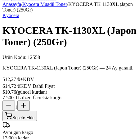
Anasayfa
/
Kyocera Muadil Toner
/
KYOCERA TK-1130XL (Japon
Toner) (250Gr)
Kyocera
KYOCERA TK-1130XL (Japon
Toner) (250Gr)
Ürün Kodu:
12558
KYOCERA TK-1130XL (Japon Toner) (250Gr) — 24 Ay garanti.
512,27 ₺
+KDV
614,72 ₺
KDV Dahil Fiyat
$10.76
(güncel kurdan)
7.500 TL üzeri Ücretsiz kargo
1
Sepete Ekle
Aynı gün kargo
13:00'a kadar