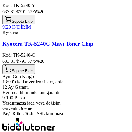
Kod:
TK-5240-Y
633,31 ₺
791,57 ₺
%
20
Sepete Ekle
%
20
İNDİRİM
Kyocera
Kyocera TK-5240C Mavi Toner Chip
Kod:
TK-5240-C
633,31 ₺
791,57 ₺
%
20
Sepete Ekle
Aynı Gün Kargo
13:00'a kadar verilen siparişlerde
12 Ay Garanti
Her muadil üründe tam garanti
%100 Baskı
Yazdırmazsa iade veya değişim
Güvenli Ödeme
PayTR ile 256-bit SSL koruması