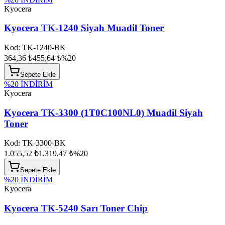
Kyocera
Kyocera TK-1240 Siyah Muadil Toner
Kod:
TK-1240-BK
364,36 ₺
455,64 ₺
%
20
Sepete Ekle
%
20
İNDİRİM
Kyocera
Kyocera TK-3300 (1T0C100NL0) Muadil Siyah
Toner
Kod:
TK-3300-BK
1.055,52 ₺
1.319,47 ₺
%
20
Sepete Ekle
%
20
İNDİRİM
Kyocera
Kyocera TK-5240 Sarı Toner Chip