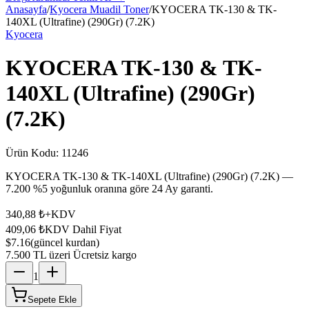
Anasayfa
/
Kyocera Muadil Toner
/
KYOCERA TK-130 & TK-
140XL (Ultrafine) (290Gr) (7.2K)
Kyocera
KYOCERA TK-130 & TK-
140XL (Ultrafine) (290Gr)
(7.2K)
Ürün Kodu:
11246
KYOCERA TK-130 & TK-140XL (Ultrafine) (290Gr) (7.2K) —
7.200 %5 yoğunluk oranına göre 24 Ay garanti.
340,88 ₺
+KDV
409,06 ₺
KDV Dahil Fiyat
$7.16
(güncel kurdan)
7.500 TL üzeri Ücretsiz kargo
1
Sepete Ekle