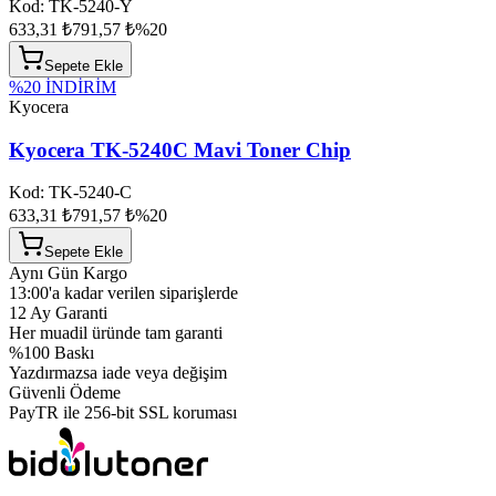
Kod:
TK-5240-Y
633,31 ₺
791,57 ₺
%
20
Sepete Ekle
%
20
İNDİRİM
Kyocera
Kyocera TK-5240C Mavi Toner Chip
Kod:
TK-5240-C
633,31 ₺
791,57 ₺
%
20
Sepete Ekle
Aynı Gün Kargo
13:00'a kadar verilen siparişlerde
12 Ay Garanti
Her muadil üründe tam garanti
%100 Baskı
Yazdırmazsa iade veya değişim
Güvenli Ödeme
PayTR ile 256-bit SSL koruması