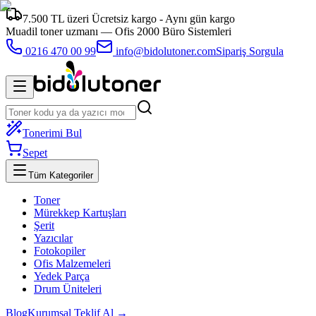
7.500 TL üzeri Ücretsiz kargo - Aynı gün kargo
Muadil toner uzmanı —
Ofis 2000 Büro Sistemleri
0216 470 00 99
info@bidolutoner.com
Sipariş Sorgula
Tonerimi Bul
Sepet
Tüm Kategoriler
Toner
Mürekkep Kartuşları
Şerit
Yazıcılar
Fotokopiler
Ofis Malzemeleri
Yedek Parça
Drum Üniteleri
Blog
Kurumsal Teklif Al →