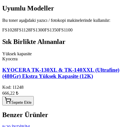
Uyumlu Modeller
Bu toner aşağıdaki yazıcı / fotokopi makinelerinde kullanılır:
FS1028
FS1128
FS1300
FS1350
FS1100
Sık Birlikte Alınanlar
Yüksek kapasite
Kyocera
KYOCERA TK-130XL & TK-140XXL (Ultrafine)
(480Gr) Ekstra Yüksek Kapasite (12K)
Kod:
11248
666,22 ₺
Sepete Ekle
Benzer Ürünler
%
20
İNDİRİM