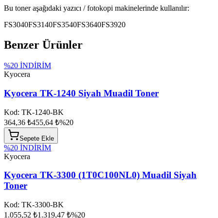
Bu toner aşağıdaki yazıcı / fotokopi makinelerinde kullanılır:
FS3040
FS3140
FS3540
FS3640
FS3920
Benzer Ürünler
%
20
İNDİRİM
Kyocera
Kyocera TK-1240 Siyah Muadil Toner
Kod:
TK-1240-BK
364,36 ₺
455,64 ₺
%
20
Sepete Ekle
%
20
İNDİRİM
Kyocera
Kyocera TK-3300 (1T0C100NL0) Muadil Siyah
Toner
Kod:
TK-3300-BK
1.055,52 ₺
1.319,47 ₺
%
20