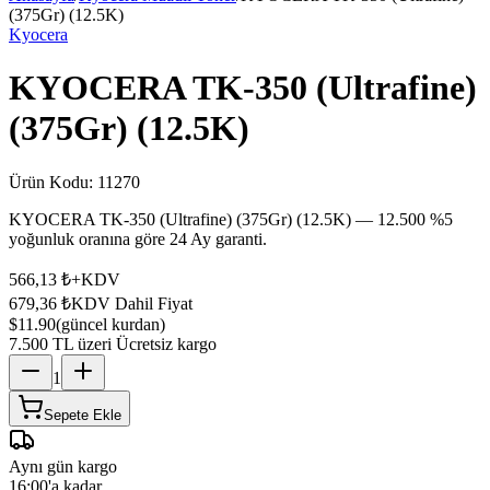
(375Gr) (12.5K)
Kyocera
KYOCERA TK-350 (Ultrafine)
(375Gr) (12.5K)
Ürün Kodu:
11270
KYOCERA TK-350 (Ultrafine) (375Gr) (12.5K) — 12.500 %5
yoğunluk oranına göre 24 Ay garanti.
566,13 ₺
+KDV
679,36 ₺
KDV Dahil Fiyat
$11.90
(güncel kurdan)
7.500 TL üzeri Ücretsiz kargo
1
Sepete Ekle
Aynı gün kargo
16:00'a kadar