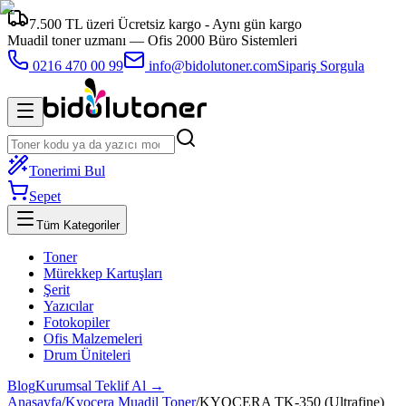
7.500 TL üzeri Ücretsiz kargo - Aynı gün kargo
Muadil toner uzmanı —
Ofis 2000 Büro Sistemleri
0216 470 00 99
info@bidolutoner.com
Sipariş Sorgula
Tonerimi Bul
Sepet
Tüm Kategoriler
Toner
Mürekkep Kartuşları
Şerit
Yazıcılar
Fotokopiler
Ofis Malzemeleri
Drum Üniteleri
Blog
Kurumsal Teklif Al →
Anasayfa
/
Kyocera Muadil Toner
/
KYOCERA TK-350 (Ultrafine)