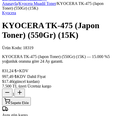
Anasayfa
/
Kyocera Muadil Toner
/
KYOCERA TK-475 (Japon
Toner) (550Gr) (15K)
Kyocera
KYOCERA TK-475 (Japon
Toner) (550Gr) (15K)
Ürün Kodu:
18319
KYOCERA TK-475 (Japon Toner) (550Gr) (15K) — 15.000 %5
yoğunluk oranına göre 24 Ay garanti.
831,24 ₺
+KDV
997,49 ₺
KDV Dahil Fiyat
$17.46
(güncel kurdan)
7.500 TL üzeri Ücretsiz kargo
1
Sepete Ekle
Aynı gün kargo