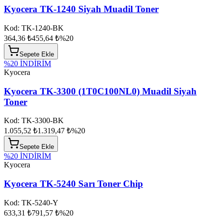
Kyocera TK-1240 Siyah Muadil Toner
Kod:
TK-1240-BK
364,36 ₺
455,64 ₺
%
20
Sepete Ekle
%
20
İNDİRİM
Kyocera
Kyocera TK-3300 (1T0C100NL0) Muadil Siyah
Toner
Kod:
TK-3300-BK
1.055,52 ₺
1.319,47 ₺
%
20
Sepete Ekle
%
20
İNDİRİM
Kyocera
Kyocera TK-5240 Sarı Toner Chip
Kod:
TK-5240-Y
633,31 ₺
791,57 ₺
%
20