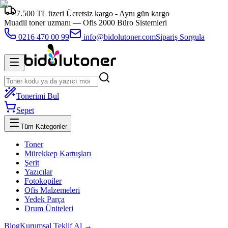
7.500 TL üzeri Ücretsiz kargo - Aynı gün kargo
Muadil toner uzmanı —
Ofis 2000 Büro Sistemleri
0216 470 00 99
info@bidolutoner.com
Sipariş Sorgula
Tonerimi Bul
Sepet
Tüm Kategoriler
Toner
Mürekkep Kartuşları
Şerit
Yazıcılar
Fotokopiler
Ofis Malzemeleri
Yedek Parça
Drum Üniteleri
Blog
Kurumsal Teklif Al →