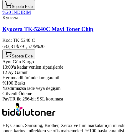
Sepete Ekle
%
20
İNDİRİM
Kyocera
Kyocera TK-5240C Mavi Toner Chip
Kod:
TK-5240-C
633,31 ₺
791,57 ₺
%
20
Sepete Ekle
Aynı Gün Kargo
13:00'a kadar verilen siparişlerde
12 Ay Garanti
Her muadil üründe tam garanti
%100 Baskı
Yazdırmazsa iade veya değişim
Güvenli Ödeme
PayTR ile 256-bit SSL koruması
HP, Canon, Samsung, Brother, Xerox ve tüm markalar için muadil
toner, kartuş, mürekkep ve ofis malzemeleri. %100 baskı garantisi,