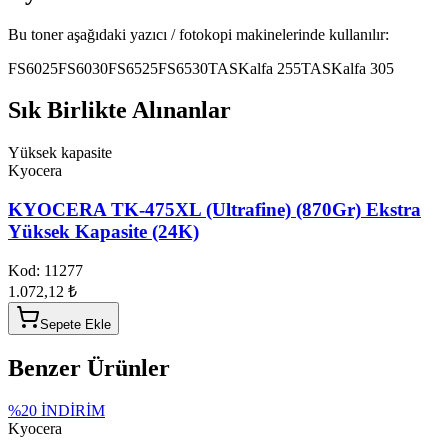
Bu toner aşağıdaki yazıcı / fotokopi makinelerinde kullanılır:
FS6025
FS6030
FS6525
FS6530
TASKalfa 255
TASKalfa 305
Sık Birlikte Alınanlar
Yüksek kapasite
Kyocera
KYOCERA TK-475XL (Ultrafine) (870Gr) Ekstra
Yüksek Kapasite (24K)
Kod:
11277
1.072,12 ₺
Sepete Ekle
Benzer Ürünler
%
20
İNDİRİM
Kyocera