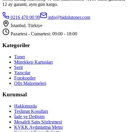
12 ay garanti, aynı gün kargo.
0216 470 00 99
info@bidolutoner.com
İstanbul, Türkiye
Pazartesi - Cumartesi: 09:00 - 18:00
Kategoriler
Toner
Mürekkep Kartuşları
Şerit
Yazıcılar
Fotokopiler
Ofis Malzemeleri
Kurumsal
Hakkımızda
Teslimat Koşulları
İade ve Değişim
Mesafeli Satış Sözleşmesi
KVKK Aydınlatma Metni