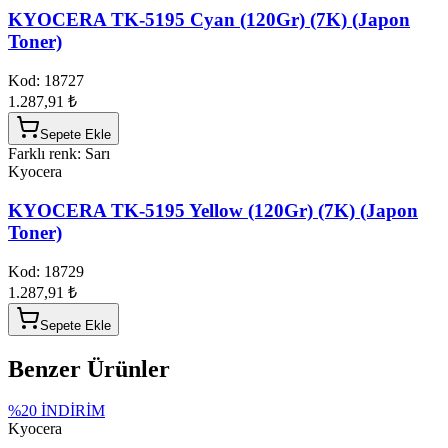
KYOCERA TK-5195 Cyan (120Gr) (7K) (Japon
Toner)
Kod:
18727
1.287,91 ₺
Sepete Ekle
Farklı renk: Sarı
Kyocera
KYOCERA TK-5195 Yellow (120Gr) (7K) (Japon
Toner)
Kod:
18729
1.287,91 ₺
Sepete Ekle
Benzer Ürünler
%
20
İNDİRİM
Kyocera