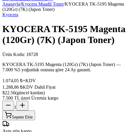
Anasayfa
/
Kyocera Muadil Toner
/
KYOCERA TK-5195 Magenta
(120Gr) (7K) (Japon Toner)
Kyocera
KYOCERA TK-5195 Magenta
(120Gr) (7K) (Japon Toner)
Ürün Kodu:
18728
KYOCERA TK-5195 Magenta (120Gr) (7K) (Japon Toner) —
7.000 %5 yoğunluk oranına göre 24 Ay garanti.
1.074,05 ₺
+KDV
1.288,86 ₺
KDV Dahil Fiyat
$22.56
(güncel kurdan)
7.500 TL üzeri Ücretsiz kargo
1
Sepete Ekle
Aynı gün kargo