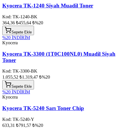
Kyocera TK-1240 Siyah Muadil Toner
Kod:
TK-1240-BK
364,36 ₺
455,64 ₺
%
20
Sepete Ekle
%
20
İNDİRİM
Kyocera
Kyocera TK-3300 (1T0C100NL0) Muadil Siyah
Toner
Kod:
TK-3300-BK
1.055,52 ₺
1.319,47 ₺
%
20
Sepete Ekle
%
20
İNDİRİM
Kyocera
Kyocera TK-5240 Sarı Toner Chip
Kod:
TK-5240-Y
633,31 ₺
791,57 ₺
%
20