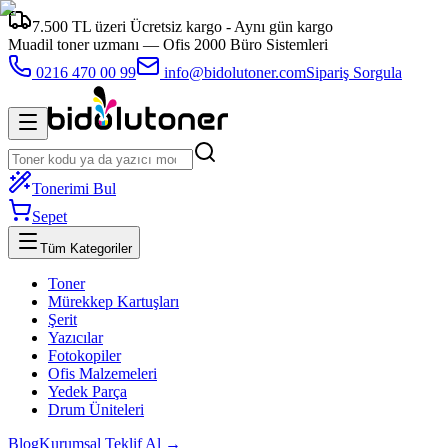
7.500 TL üzeri Ücretsiz kargo - Aynı gün kargo
Muadil toner uzmanı —
Ofis 2000 Büro Sistemleri
0216 470 00 99
info@bidolutoner.com
Sipariş Sorgula
Tonerimi Bul
Sepet
Tüm Kategoriler
Toner
Mürekkep Kartuşları
Şerit
Yazıcılar
Fotokopiler
Ofis Malzemeleri
Yedek Parça
Drum Üniteleri
Blog
Kurumsal Teklif Al →