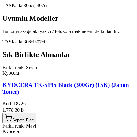
TASKalfa 306ci, 307ci
Uyumlu Modeller
Bu toner aşağıdaki yazıcı / fotokopi makinelerinde kullanılır:
TASKalfa 306ci
307ci
Sık Birlikte Alınanlar
Farklı renk: Siyah
Kyocera
KYOCERA TK-5195 Black (300Gr) (15K) (Japon
Toner)
Kod:
18726
1.778,30 ₺
Sepete Ekle
Farklı renk: Mavi
Kyocera