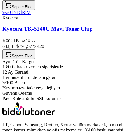
Sepete Ekle
%
20
İNDİRİM
Kyocera
Kyocera TK-5240C Mavi Toner Chip
Kod:
TK-5240-C
633,31 ₺
791,57 ₺
%
20
Sepete Ekle
Aynı Gün Kargo
13:00'a kadar verilen siparişlerde
12 Ay Garanti
Her muadil üründe tam garanti
%100 Baskı
Yazdırmazsa iade veya değişim
Güvenli Ödeme
PayTR ile 256-bit SSL koruması
HP, Canon, Samsung, Brother, Xerox ve tüm markalar için muadil
toner, kartuş, mürekkep ve ofis malzemeleri. %100 baskı garantisi,