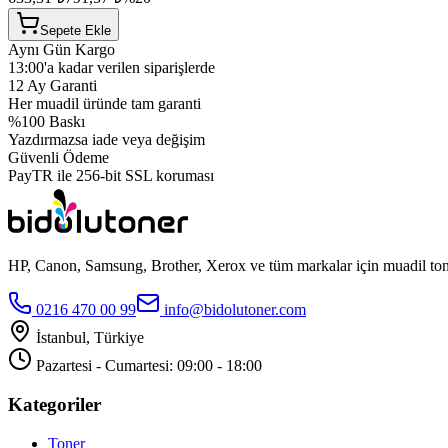
Sepete Ekle
Aynı Gün Kargo
13:00'a kadar verilen siparişlerde
12 Ay Garanti
Her muadil üründe tam garanti
%100 Baskı
Yazdırmazsa iade veya değişim
Güvenli Ödeme
PayTR ile 256-bit SSL koruması
HP, Canon, Samsung, Brother, Xerox ve tüm markalar için muadil toner
0216 470 00 99
info@bidolutoner.com
İstanbul, Türkiye
Pazartesi - Cumartesi: 09:00 - 18:00
Kategoriler
Toner