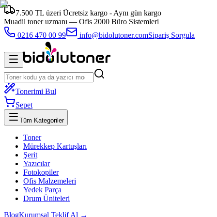
7.500 TL üzeri Ücretsiz kargo - Aynı gün kargo
Muadil toner uzmanı —
Ofis 2000 Büro Sistemleri
0216 470 00 99
info@bidolutoner.com
Sipariş Sorgula
Tonerimi Bul
Sepet
Tüm Kategoriler
Toner
Mürekkep Kartuşları
Şerit
Yazıcılar
Fotokopiler
Ofis Malzemeleri
Yedek Parça
Drum Üniteleri
Blog
Kurumsal Teklif Al →