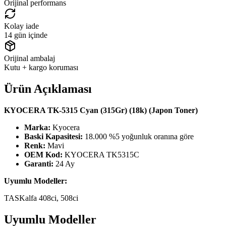
Orijinal performans
Kolay iade
14 gün içinde
Orijinal ambalaj
Kutu + kargo koruması
Ürün Açıklaması
KYOCERA TK-5315 Cyan (315Gr) (18k) (Japon Toner)
Marka:
Kyocera
Baski Kapasitesi:
18.000 %5 yoğunluk oranına göre
Renk:
Mavi
OEM Kod:
KYOCERA TK5315C
Garanti:
24 Ay
Uyumlu Modeller:
TASKalfa 408ci, 508ci
Uyumlu Modeller