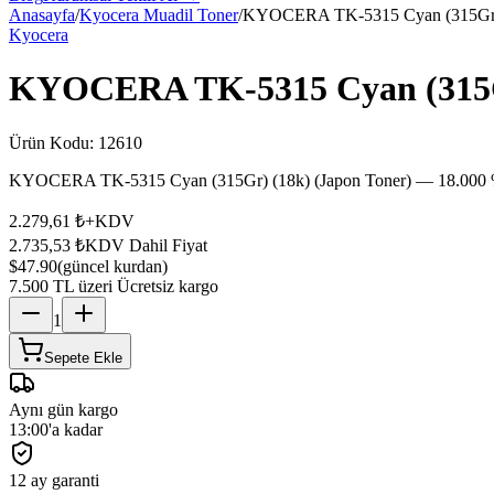
Anasayfa
/
Kyocera Muadil Toner
/
KYOCERA TK-5315 Cyan (315Gr) 
Kyocera
KYOCERA TK-5315 Cyan (315Gr
Ürün Kodu:
12610
KYOCERA TK-5315 Cyan (315Gr) (18k) (Japon Toner) — 18.000 %5 
2.279,61 ₺
+KDV
2.735,53 ₺
KDV Dahil Fiyat
$47.90
(güncel kurdan)
7.500 TL üzeri Ücretsiz kargo
1
Sepete Ekle
Aynı gün kargo
13:00'a kadar
12 ay garanti