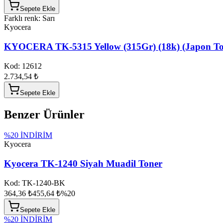
Sepete Ekle
Farklı renk: Sarı
Kyocera
KYOCERA TK-5315 Yellow (315Gr) (18k) (Japon To
Kod:
12612
2.734,54 ₺
Sepete Ekle
Benzer Ürünler
%
20
İNDİRİM
Kyocera
Kyocera TK-1240 Siyah Muadil Toner
Kod:
TK-1240-BK
364,36 ₺
455,64 ₺
%
20
Sepete Ekle
%
20
İNDİRİM