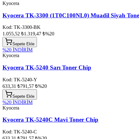
Kyocera
Kyocera TK-3300 (1T0C100NL0) Muadil Siyah Tone
Kod:
TK-3300-BK
1.055,52 ₺
1.319,47 ₺
%
20
Sepete Ekle
%
20
İNDİRİM
Kyocera
Kyocera TK-5240 Sarı Toner Chip
Kod:
TK-5240-Y
633,31 ₺
791,57 ₺
%
20
Sepete Ekle
%
20
İNDİRİM
Kyocera
Kyocera TK-5240C Mavi Toner Chip
Kod:
TK-5240-C
633,31 ₺
791,57 ₺
%
20