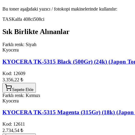
Bu toner aşağıdaki yazıcı / fotokopi makinelerinde kullanılır:
TASKalfa 408ci
508ci
Sık Birlikte Alınanlar
Farklı renk: Siyah
Kyocera
KYOCERA TK-5315 Black (500Gr) (24k) (Japon To
Kod:
12609
3.356,22 ₺
Sepete Ekle
Farklı renk: Kırmızı
Kyocera
KYOCERA TK-5315 Magenta (315Gr) (18k) (Japon 
Kod:
12611
2.734,54 ₺