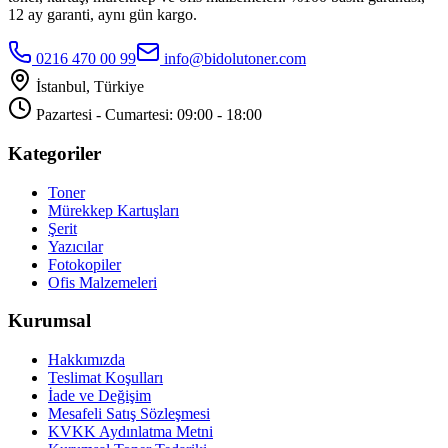
12 ay garanti, aynı gün kargo.
0216 470 00 99
info@bidolutoner.com
İstanbul, Türkiye
Pazartesi - Cumartesi: 09:00 - 18:00
Kategoriler
Toner
Mürekkep Kartuşları
Şerit
Yazıcılar
Fotokopiler
Ofis Malzemeleri
Kurumsal
Hakkımızda
Teslimat Koşulları
İade ve Değişim
Mesafeli Satış Sözleşmesi
KVKK Aydınlatma Metni