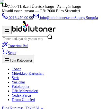
7.500 TL üzeri Ücretsiz kargo - Aynı gün kargo
Muadil toner uzmanı —
Ofis 2000 Büro Sistemleri
0216 470 00 99
info@bidolutoner.com
Sipariş Sorgula
Tonerimi Bul
Sepet
Tüm Kategoriler
Toner
Mürekkep Kartuşları
Şerit
Yazıcılar
Fotokopiler
Ofis Malzemeleri
Yedek Parça
Drum Üniteleri
Blog
Kurumsal Teklif Al →