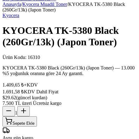
Anasayfa
/
Kyocera Muadil Toner
/
KYOCERA TK-5380 Black
(260Gr/13k) (Japon Toner)
Kyocera
KYOCERA TK-5380 Black
(260Gr/13k) (Japon Toner)
Ürün Kodu:
16310
KYOCERA TK-5380 Black (260Gr/13k) (Japon Toner) — 13.000
%5 yoğunluk oranına göre 24 Ay garanti.
1.409,65 ₺
+KDV
1.691,58 ₺
KDV Dahil Fiyat
$29.62
(güncel kurdan)
7.500 TL üzeri Ücretsiz kargo
1
Sepete Ekle
Aynı gün kargo