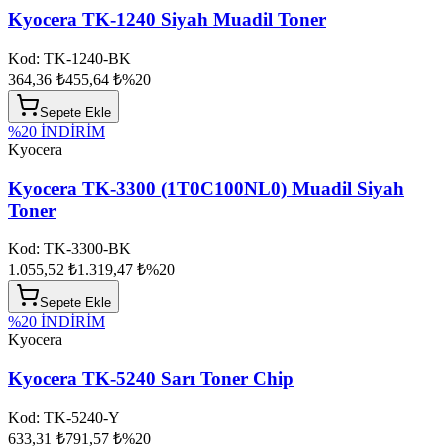
Kyocera TK-1240 Siyah Muadil Toner
Kod:
TK-1240-BK
364,36 ₺
455,64 ₺
%
20
Sepete Ekle
%
20
İNDİRİM
Kyocera
Kyocera TK-3300 (1T0C100NL0) Muadil Siyah
Toner
Kod:
TK-3300-BK
1.055,52 ₺
1.319,47 ₺
%
20
Sepete Ekle
%
20
İNDİRİM
Kyocera
Kyocera TK-5240 Sarı Toner Chip
Kod:
TK-5240-Y
633,31 ₺
791,57 ₺
%
20