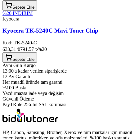
Sepete Ekle
%
20
İNDİRİM
Kyocera
Kyocera TK-5240C Mavi Toner Chip
Kod:
TK-5240-C
633,31 ₺
791,57 ₺
%
20
Sepete Ekle
Aynı Gün Kargo
13:00'a kadar verilen siparişlerde
12 Ay Garanti
Her muadil üründe tam garanti
%100 Baskı
Yazdırmazsa iade veya değişim
Güvenli Ödeme
PayTR ile 256-bit SSL koruması
HP, Canon, Samsung, Brother, Xerox ve tüm markalar için muadil
toner, kartuş, mürekkep ve ofis malzemeleri. %100 baskı garantisi,