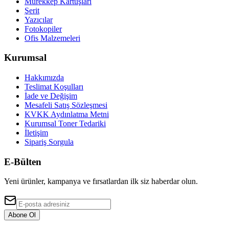
Mürekkep Kartuşları
Şerit
Yazıcılar
Fotokopiler
Ofis Malzemeleri
Kurumsal
Hakkımızda
Teslimat Koşulları
İade ve Değişim
Mesafeli Satış Sözleşmesi
KVKK Aydınlatma Metni
Kurumsal Toner Tedariki
İletişim
Sipariş Sorgula
E-Bülten
Yeni ürünler, kampanya ve fırsatlardan ilk siz haberdar olun.
Abone Ol