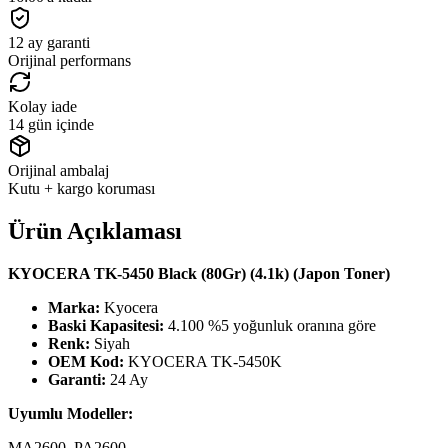
12 ay garanti
Orijinal performans
Kolay iade
14 gün içinde
Orijinal ambalaj
Kutu + kargo koruması
Ürün Açıklaması
KYOCERA TK-5450 Black (80Gr) (4.1k) (Japon Toner)
Marka:
Kyocera
Baski Kapasitesi:
4.100 %5 yoğunluk oranına göre
Renk:
Siyah
OEM Kod:
KYOCERA TK-5450K
Garanti:
24 Ay
Uyumlu Modeller:
MA2600, PA2600