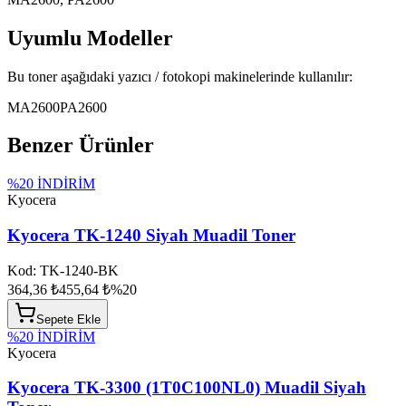
Uyumlu Modeller
Bu toner aşağıdaki yazıcı / fotokopi makinelerinde kullanılır:
MA2600
PA2600
Benzer Ürünler
%
20
İNDİRİM
Kyocera
Kyocera TK-1240 Siyah Muadil Toner
Kod:
TK-1240-BK
364,36 ₺
455,64 ₺
%
20
Sepete Ekle
%
20
İNDİRİM
Kyocera
Kyocera TK-3300 (1T0C100NL0) Muadil Siyah