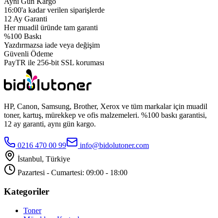
Aynı Gün Kargo
16:00'a kadar verilen siparişlerde
12 Ay Garanti
Her muadil üründe tam garanti
%100 Baskı
Yazdırmazsa iade veya değişim
Güvenli Ödeme
PayTR ile 256-bit SSL koruması
HP, Canon, Samsung, Brother, Xerox ve tüm markalar için muadil
toner, kartuş, mürekkep ve ofis malzemeleri. %100 baskı garantisi,
12 ay garanti, aynı gün kargo.
0216 470 00 99
info@bidolutoner.com
İstanbul, Türkiye
Pazartesi - Cumartesi: 09:00 - 18:00
Kategoriler
Toner