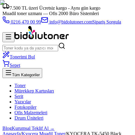
7.500 TL üzeri Ücretsiz kargo - Aynı gün kargo
Muadil toner uzmanı —
Ofis 2000 Büro Sistemleri
0216 470 00 99
info@bidolutoner.com
Sipariş Sorgula
Tonerimi Bul
Sepet
Tüm Kategoriler
Toner
Mürekkep Kartuşları
Şerit
Yazıcılar
Fotokopiler
Ofis Malzemeleri
Drum Üniteleri
Blog
Kurumsal Teklif Al →
Anasayfa
/
Kyocera Muadil Toner
/
KYOCERA TK-5450 Black