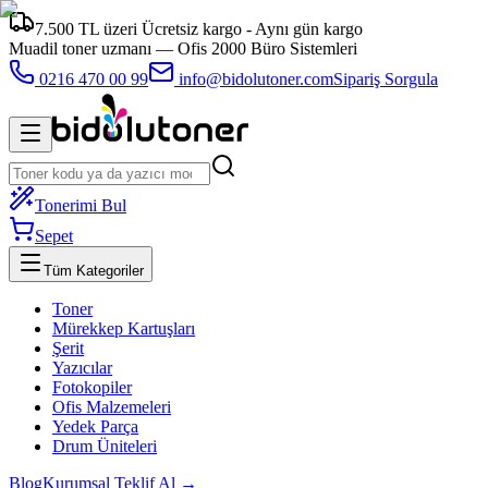
7.500 TL üzeri Ücretsiz kargo - Aynı gün kargo
Muadil toner uzmanı —
Ofis 2000 Büro Sistemleri
0216 470 00 99
info@bidolutoner.com
Sipariş Sorgula
Tonerimi Bul
Sepet
Tüm Kategoriler
Toner
Mürekkep Kartuşları
Şerit
Yazıcılar
Fotokopiler
Ofis Malzemeleri
Yedek Parça
Drum Üniteleri
Blog
Kurumsal Teklif Al →