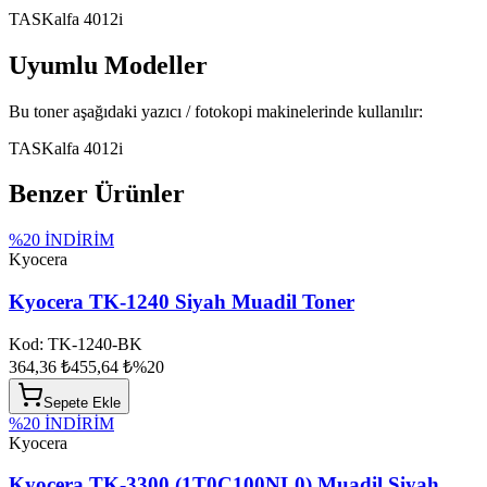
TASKalfa 4012i
Uyumlu Modeller
Bu toner aşağıdaki yazıcı / fotokopi makinelerinde kullanılır:
TASKalfa 4012i
Benzer Ürünler
%
20
İNDİRİM
Kyocera
Kyocera TK-1240 Siyah Muadil Toner
Kod:
TK-1240-BK
364,36 ₺
455,64 ₺
%
20
Sepete Ekle
%
20
İNDİRİM
Kyocera
Kyocera TK-3300 (1T0C100NL0) Muadil Siyah