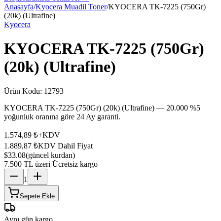
Anasayfa
/
Kyocera Muadil Toner
/
KYOCERA TK-7225 (750Gr)
(20k) (Ultrafine)
Kyocera
KYOCERA TK-7225 (750Gr)
(20k) (Ultrafine)
Ürün Kodu:
12793
KYOCERA TK-7225 (750Gr) (20k) (Ultrafine) — 20.000 %5
yoğunluk oranına göre 24 Ay garanti.
1.574,89 ₺
+KDV
1.889,87 ₺
KDV Dahil Fiyat
$33.08
(güncel kurdan)
7.500 TL üzeri Ücretsiz kargo
1
Sepete Ekle
Aynı gün kargo