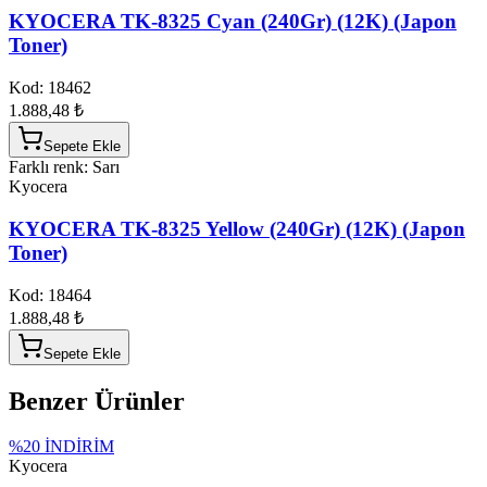
KYOCERA TK-8325 Cyan (240Gr) (12K) (Japon
Toner)
Kod:
18462
1.888,48 ₺
Sepete Ekle
Farklı renk: Sarı
Kyocera
KYOCERA TK-8325 Yellow (240Gr) (12K) (Japon
Toner)
Kod:
18464
1.888,48 ₺
Sepete Ekle
Benzer Ürünler
%
20
İNDİRİM
Kyocera