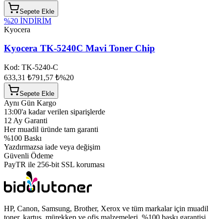
Sepete Ekle
%
20
İNDİRİM
Kyocera
Kyocera TK-5240C Mavi Toner Chip
Kod:
TK-5240-C
633,31 ₺
791,57 ₺
%
20
Sepete Ekle
Aynı Gün Kargo
13:00'a kadar verilen siparişlerde
12 Ay Garanti
Her muadil üründe tam garanti
%100 Baskı
Yazdırmazsa iade veya değişim
Güvenli Ödeme
PayTR ile 256-bit SSL koruması
HP, Canon, Samsung, Brother, Xerox ve tüm markalar için muadil
toner, kartuş, mürekkep ve ofis malzemeleri. %100 baskı garantisi,