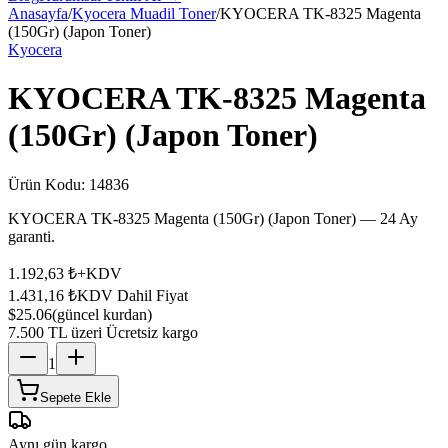
Anasayfa
/
Kyocera Muadil Toner
/
KYOCERA TK-8325 Magenta
(150Gr) (Japon Toner)
Kyocera
KYOCERA TK-8325 Magenta
(150Gr) (Japon Toner)
Ürün Kodu:
14836
KYOCERA TK-8325 Magenta (150Gr) (Japon Toner) — 24 Ay
garanti.
1.192,63 ₺
+KDV
1.431,16 ₺
KDV Dahil Fiyat
$25.06
(güncel kurdan)
7.500 TL üzeri Ücretsiz kargo
1
Sepete Ekle
Aynı gün kargo