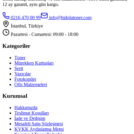
12 ay garanti, aynı gün kargo.
0216 470 00 99
info@bidolutoner.com
İstanbul, Türkiye
Pazartesi - Cumartesi: 09:00 - 18:00
Kategoriler
Toner
Mürekkep Kartuşları
Şerit
Yazıcılar
Fotokopiler
Ofis Malzemeleri
Kurumsal
Hakkımızda
Teslimat Koşulları
İade ve Değişim
Mesafeli Satış Sözleşmesi
KVKK Aydınlatma Metni