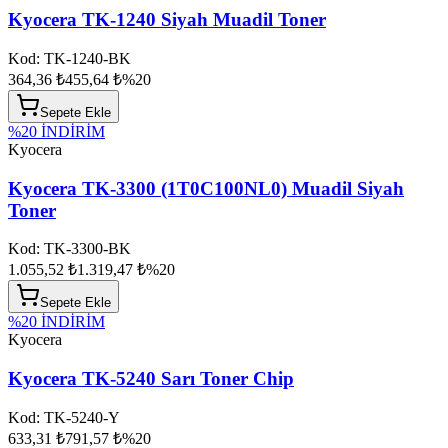
Kyocera TK-1240 Siyah Muadil Toner
Kod:
TK-1240-BK
364,36 ₺
455,64 ₺
%
20
Sepete Ekle
%
20
İNDİRİM
Kyocera
Kyocera TK-3300 (1T0C100NL0) Muadil Siyah
Toner
Kod:
TK-3300-BK
1.055,52 ₺
1.319,47 ₺
%
20
Sepete Ekle
%
20
İNDİRİM
Kyocera
Kyocera TK-5240 Sarı Toner Chip
Kod:
TK-5240-Y
633,31 ₺
791,57 ₺
%
20