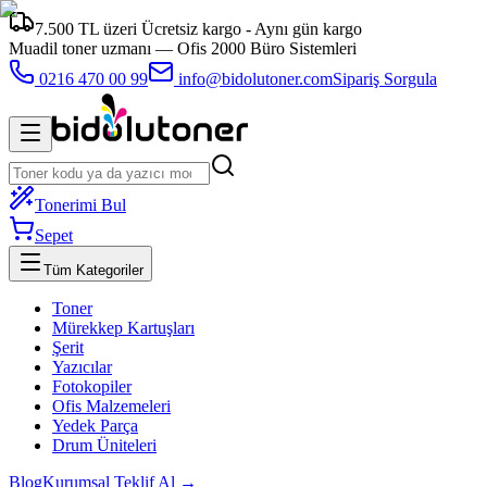
7.500 TL üzeri Ücretsiz kargo - Aynı gün kargo
Muadil toner uzmanı —
Ofis 2000 Büro Sistemleri
0216 470 00 99
info@bidolutoner.com
Sipariş Sorgula
Tonerimi Bul
Sepet
Tüm Kategoriler
Toner
Mürekkep Kartuşları
Şerit
Yazıcılar
Fotokopiler
Ofis Malzemeleri
Yedek Parça
Drum Üniteleri
Blog
Kurumsal Teklif Al →