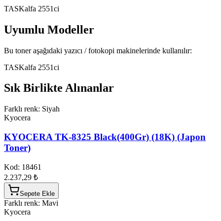
TASKalfa 2551ci
Uyumlu Modeller
Bu toner aşağıdaki yazıcı / fotokopi makinelerinde kullanılır:
TASKalfa 2551ci
Sık Birlikte Alınanlar
Farklı renk: Siyah
Kyocera
KYOCERA TK-8325 Black(400Gr) (18K) (Japon
Toner)
Kod:
18461
2.237,29 ₺
Sepete Ekle
Farklı renk: Mavi
Kyocera