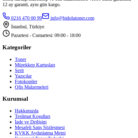
12 ay garanti, aynı gün kargo.
0216 470 00 99
info@bidolutoner.com
İstanbul, Türkiye
Pazartesi - Cumartesi: 09:00 - 18:00
Kategoriler
Toner
Mürekkep Kartuşları
Şerit
Yazıcılar
Fotokopiler
Ofis Malzemeleri
Kurumsal
Hakkımızda
Teslimat Koşulları
İade ve Değişim
Mesafeli Satış Sözleşmesi
KVKK Aydınlatma Metni