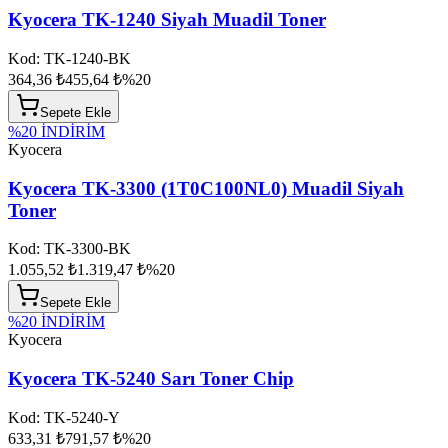
Kyocera TK-1240 Siyah Muadil Toner
Kod:
TK-1240-BK
364,36 ₺
455,64 ₺
%
20
Sepete Ekle
%
20
İNDİRİM
Kyocera
Kyocera TK-3300 (1T0C100NL0) Muadil Siyah
Toner
Kod:
TK-3300-BK
1.055,52 ₺
1.319,47 ₺
%
20
Sepete Ekle
%
20
İNDİRİM
Kyocera
Kyocera TK-5240 Sarı Toner Chip
Kod:
TK-5240-Y
633,31 ₺
791,57 ₺
%
20