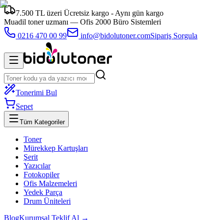
7.500 TL üzeri Ücretsiz kargo - Aynı gün kargo
Muadil toner uzmanı —
Ofis 2000 Büro Sistemleri
0216 470 00 99
info@bidolutoner.com
Sipariş Sorgula
Tonerimi Bul
Sepet
Tüm Kategoriler
Toner
Mürekkep Kartuşları
Şerit
Yazıcılar
Fotokopiler
Ofis Malzemeleri
Yedek Parça
Drum Üniteleri
Blog
Kurumsal Teklif Al →