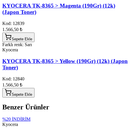
KYOCERA TK-8365 > Magenta (190Gr) (12k)
(Japon Toner)
Kod:
12839
1.566,50 ₺
Sepete Ekle
Farklı renk: Sarı
Kyocera
KYOCERA TK-8365 > Yellow (190Gr) (12k) (Japon
Toner)
Kod:
12840
1.566,50 ₺
Sepete Ekle
Benzer Ürünler
%
20
İNDİRİM
Kyocera