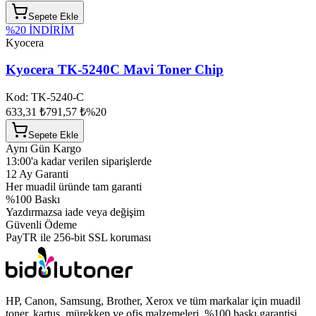
Sepete Ekle
%
20
İNDİRİM
Kyocera
Kyocera TK-5240C Mavi Toner Chip
Kod:
TK-5240-C
633,31 ₺
791,57 ₺
%
20
Sepete Ekle
Aynı Gün Kargo
13:00'a kadar verilen siparişlerde
12 Ay Garanti
Her muadil üründe tam garanti
%100 Baskı
Yazdırmazsa iade veya değişim
Güvenli Ödeme
PayTR ile 256-bit SSL koruması
HP, Canon, Samsung, Brother, Xerox ve tüm markalar için muadil
toner, kartuş, mürekkep ve ofis malzemeleri. %100 baskı garantisi,