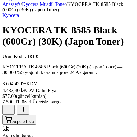
Anasayfa
/
Kyocera Muadil Toner
/
KYOCERA TK-8585 Black
(600Gr) (30K) (Japon Toner)
Kyocera
KYOCERA TK-8585 Black
(600Gr) (30K) (Japon Toner)
Ürün Kodu:
18105
KYOCERA TK-8585 Black (600Gr) (30K) (Japon Toner) —
30.000 %5 yoğunluk oranına göre 24 Ay garanti.
3.694,42 ₺
+KDV
4.433,30 ₺
KDV Dahil Fiyat
$77.60
(güncel kurdan)
7.500 TL üzeri Ücretsiz kargo
1
Sepete Ekle
Aynı gün kargo