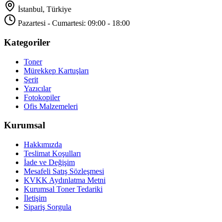
İstanbul, Türkiye
Pazartesi - Cumartesi: 09:00 - 18:00
Kategoriler
Toner
Mürekkep Kartuşları
Şerit
Yazıcılar
Fotokopiler
Ofis Malzemeleri
Kurumsal
Hakkımızda
Teslimat Koşulları
İade ve Değişim
Mesafeli Satış Sözleşmesi
KVKK Aydınlatma Metni
Kurumsal Toner Tedariki
İletişim
Sipariş Sorgula