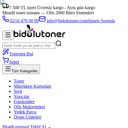
7.500 TL üzeri Ücretsiz kargo - Aynı gün kargo
Muadil toner uzmanı —
Ofis 2000 Büro Sistemleri
0216 470 00 99
info@bidolutoner.com
Sipariş Sorgula
Tonerimi Bul
Sepet
Tüm Kategoriler
Toner
Mürekkep Kartuşları
Şerit
Yazıcılar
Fotokopiler
Ofis Malzemeleri
Yedek Parça
Drum Üniteleri
Blog
Kurumsal Teklif Al →