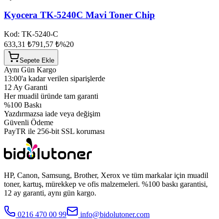
Kyocera TK-5240C Mavi Toner Chip
Kod:
TK-5240-C
633,31 ₺
791,57 ₺
%
20
Sepete Ekle
Aynı Gün Kargo
13:00'a kadar verilen siparişlerde
12 Ay Garanti
Her muadil üründe tam garanti
%100 Baskı
Yazdırmazsa iade veya değişim
Güvenli Ödeme
PayTR ile 256-bit SSL koruması
HP, Canon, Samsung, Brother, Xerox ve tüm markalar için muadil
toner, kartuş, mürekkep ve ofis malzemeleri. %100 baskı garantisi,
12 ay garanti, aynı gün kargo.
0216 470 00 99
info@bidolutoner.com