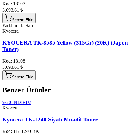
Kod:
18107
3.693,61 ₺
Sepete Ekle
Farklı renk: Sarı
Kyocera
KYOCERA TK-8585 Yellow (315Gr) (20K) (Japon
Toner)
Kod:
18108
3.693,61 ₺
Sepete Ekle
Benzer Ürünler
%
20
İNDİRİM
Kyocera
Kyocera TK-1240 Siyah Muadil Toner
Kod:
TK-1240-BK