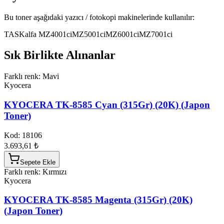
Bu toner aşağıdaki yazıcı / fotokopi makinelerinde kullanılır:
TASKalfa MZ4001ci
MZ5001ci
MZ6001ci
MZ7001ci
Sık Birlikte Alınanlar
Farklı renk: Mavi
Kyocera
KYOCERA TK-8585 Cyan (315Gr) (20K) (Japon
Toner)
Kod:
18106
3.693,61 ₺
Sepete Ekle
Farklı renk: Kırmızı
Kyocera
KYOCERA TK-8585 Magenta (315Gr) (20K)
(Japon Toner)