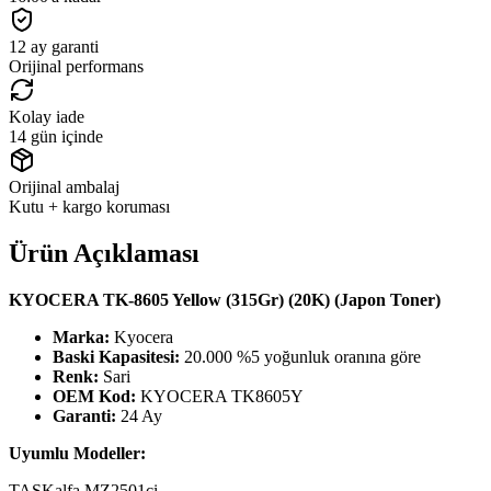
12 ay garanti
Orijinal performans
Kolay iade
14 gün içinde
Orijinal ambalaj
Kutu + kargo koruması
Ürün Açıklaması
KYOCERA TK-8605 Yellow (315Gr) (20K) (Japon Toner)
Marka:
Kyocera
Baski Kapasitesi:
20.000 %5 yoğunluk oranına göre
Renk:
Sari
OEM Kod:
KYOCERA TK8605Y
Garanti:
24 Ay
Uyumlu Modeller:
TASKalfa MZ2501ci