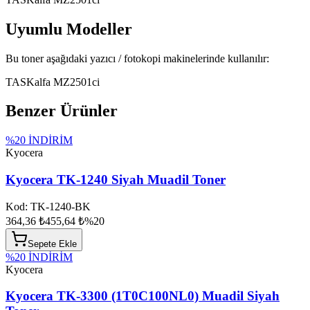
Uyumlu Modeller
Bu toner aşağıdaki yazıcı / fotokopi makinelerinde kullanılır:
TASKalfa MZ2501ci
Benzer Ürünler
%
20
İNDİRİM
Kyocera
Kyocera TK-1240 Siyah Muadil Toner
Kod:
TK-1240-BK
364,36 ₺
455,64 ₺
%
20
Sepete Ekle
%
20
İNDİRİM
Kyocera
Kyocera TK-3300 (1T0C100NL0) Muadil Siyah