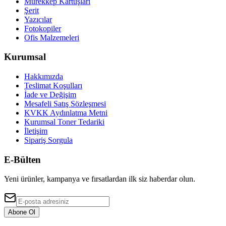
Mürekkep Kartuşları
Şerit
Yazıcılar
Fotokopiler
Ofis Malzemeleri
Kurumsal
Hakkımızda
Teslimat Koşulları
İade ve Değişim
Mesafeli Satış Sözleşmesi
KVKK Aydınlatma Metni
Kurumsal Toner Tedariki
İletişim
Sipariş Sorgula
E-Bülten
Yeni ürünler, kampanya ve fırsatlardan ilk siz haberdar olun.
Abone Ol