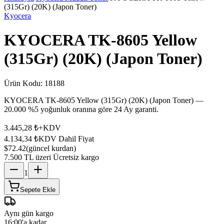
(315Gr) (20K) (Japon Toner)
Kyocera
KYOCERA TK-8605 Yellow
(315Gr) (20K) (Japon Toner)
Ürün Kodu:
18188
KYOCERA TK-8605 Yellow (315Gr) (20K) (Japon Toner) —
20.000 %5 yoğunluk oranına göre 24 Ay garanti.
3.445,28 ₺
+KDV
4.134,34 ₺
KDV Dahil Fiyat
$72.42
(güncel kurdan)
7.500 TL üzeri Ücretsiz kargo
1
Sepete Ekle
Aynı gün kargo
16:00'a kadar