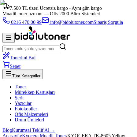
7.500 TL üzeri Ücretsiz kargo - Aynı gün kargo
Muadil toner uzmanı —
Ofis 2000 Büro Sistemleri
0216 470 00 99
info@bidolutoner.com
Sipariş Sorgula
Tonerimi Bul
Sepet
Tüm Kategoriler
Toner
Mürekkep Kartuşları
Şerit
Yazıcılar
Fotokopiler
Ofis Malzemeleri
Drum Üniteleri
Blog
Kurumsal Teklif Al →
Anasayfa
/
Kyocera Muadil Toner
/
KYOCERA TK-8605 Yellow