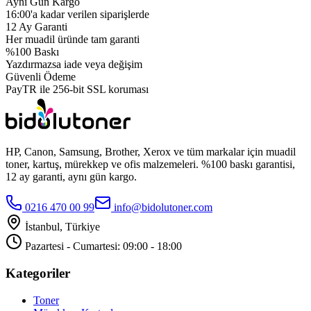
Aynı Gün Kargo
16:00'a kadar verilen siparişlerde
12 Ay Garanti
Her muadil üründe tam garanti
%100 Baskı
Yazdırmazsa iade veya değişim
Güvenli Ödeme
PayTR ile 256-bit SSL koruması
HP, Canon, Samsung, Brother, Xerox ve tüm markalar için muadil
toner, kartuş, mürekkep ve ofis malzemeleri. %100 baskı garantisi,
12 ay garanti, aynı gün kargo.
0216 470 00 99
info@bidolutoner.com
İstanbul, Türkiye
Pazartesi - Cumartesi: 09:00 - 18:00
Kategoriler
Toner