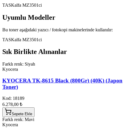
TASKalfa MZ3501ci
Uyumlu Modeller
Bu toner aşağıdaki yazıcı / fotokopi makinelerinde kullanılır:
TASKalfa MZ3501ci
Sık Birlikte Alınanlar
Farklı renk: Siyah
Kyocera
KYOCERA TK-8615 Black (800Gr) (40K) (Japon
Toner)
Kod:
18189
6.278,00 ₺
Sepete Ekle
Farklı renk: Mavi
Kyocera