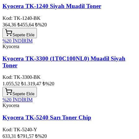
Kyocera TK-1240 Siyah Muadil Toner
Kod:
TK-1240-BK
364,36 ₺
455,64 ₺
%
20
Sepete Ekle
%
20
İNDİRİM
Kyocera
Kyocera TK-3300 (1T0C100NL0) Muadil Siyah
Toner
Kod:
TK-3300-BK
1.055,52 ₺
1.319,47 ₺
%
20
Sepete Ekle
%
20
İNDİRİM
Kyocera
Kyocera TK-5240 Sarı Toner Chip
Kod:
TK-5240-Y
633,31 ₺
791,57 ₺
%
20