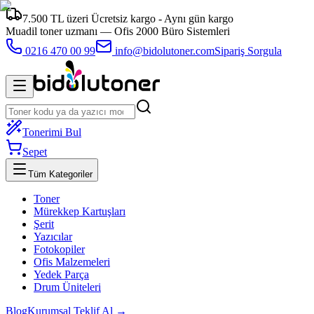
7.500 TL üzeri Ücretsiz kargo - Aynı gün kargo
Muadil toner uzmanı —
Ofis 2000 Büro Sistemleri
0216 470 00 99
info@bidolutoner.com
Sipariş Sorgula
Tonerimi Bul
Sepet
Tüm Kategoriler
Toner
Mürekkep Kartuşları
Şerit
Yazıcılar
Fotokopiler
Ofis Malzemeleri
Yedek Parça
Drum Üniteleri
Blog
Kurumsal Teklif Al →