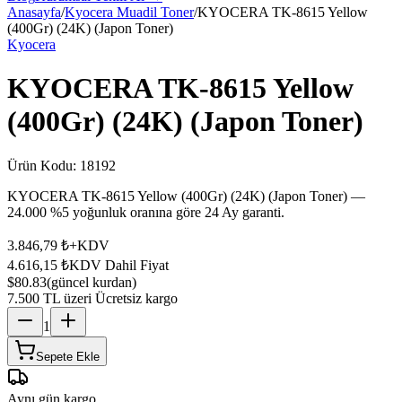
Anasayfa
/
Kyocera Muadil Toner
/
KYOCERA TK-8615 Yellow
(400Gr) (24K) (Japon Toner)
Kyocera
KYOCERA TK-8615 Yellow
(400Gr) (24K) (Japon Toner)
Ürün Kodu:
18192
KYOCERA TK-8615 Yellow (400Gr) (24K) (Japon Toner) —
24.000 %5 yoğunluk oranına göre 24 Ay garanti.
3.846,79 ₺
+KDV
4.616,15 ₺
KDV Dahil Fiyat
$80.83
(güncel kurdan)
7.500 TL üzeri Ücretsiz kargo
1
Sepete Ekle
Aynı gün kargo