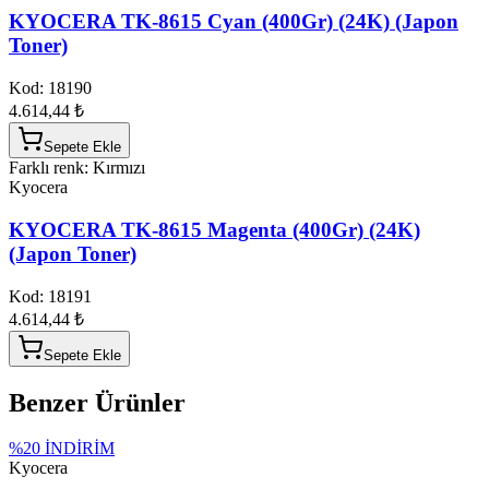
KYOCERA TK-8615 Cyan (400Gr) (24K) (Japon
Toner)
Kod:
18190
4.614,44 ₺
Sepete Ekle
Farklı renk: Kırmızı
Kyocera
KYOCERA TK-8615 Magenta (400Gr) (24K)
(Japon Toner)
Kod:
18191
4.614,44 ₺
Sepete Ekle
Benzer Ürünler
%
20
İNDİRİM
Kyocera