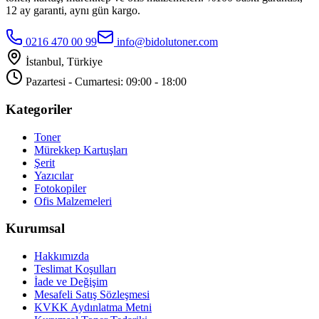
12 ay garanti, aynı gün kargo.
0216 470 00 99
info@bidolutoner.com
İstanbul, Türkiye
Pazartesi - Cumartesi: 09:00 - 18:00
Kategoriler
Toner
Mürekkep Kartuşları
Şerit
Yazıcılar
Fotokopiler
Ofis Malzemeleri
Kurumsal
Hakkımızda
Teslimat Koşulları
İade ve Değişim
Mesafeli Satış Sözleşmesi
KVKK Aydınlatma Metni