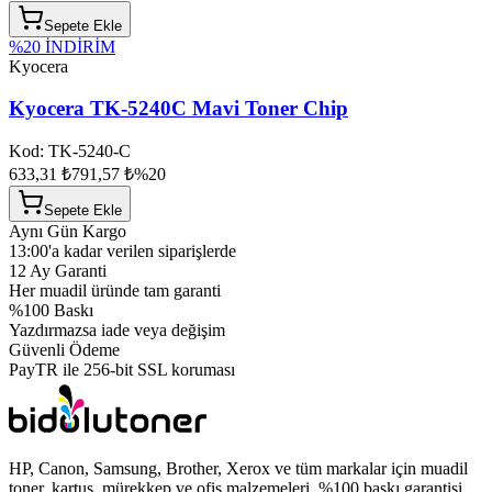
Sepete Ekle
%
20
İNDİRİM
Kyocera
Kyocera TK-5240C Mavi Toner Chip
Kod:
TK-5240-C
633,31 ₺
791,57 ₺
%
20
Sepete Ekle
Aynı Gün Kargo
13:00'a kadar verilen siparişlerde
12 Ay Garanti
Her muadil üründe tam garanti
%100 Baskı
Yazdırmazsa iade veya değişim
Güvenli Ödeme
PayTR ile 256-bit SSL koruması
HP, Canon, Samsung, Brother, Xerox ve tüm markalar için muadil
toner, kartuş, mürekkep ve ofis malzemeleri. %100 baskı garantisi,