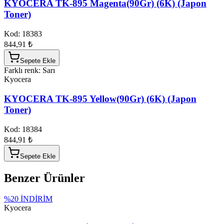
KYOCERA TK-895 Magenta(90Gr) (6K) (Japon
Toner)
Kod:
18383
844,91 ₺
Sepete Ekle
Farklı renk: Sarı
Kyocera
KYOCERA TK-895 Yellow(90Gr) (6K) (Japon
Toner)
Kod:
18384
844,91 ₺
Sepete Ekle
Benzer Ürünler
%
20
İNDİRİM
Kyocera