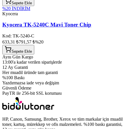
Sepete Ekle
%
20
İNDİRİM
Kyocera
Kyocera TK-5240C Mavi Toner Chip
Kod:
TK-5240-C
633,31 ₺
791,57 ₺
%
20
Sepete Ekle
Aynı Gün Kargo
13:00'a kadar verilen siparişlerde
12 Ay Garanti
Her muadil üründe tam garanti
%100 Baskı
Yazdırmazsa iade veya değişim
Güvenli Ödeme
PayTR ile 256-bit SSL koruması
HP, Canon, Samsung, Brother, Xerox ve tüm markalar için muadil
toner, kartuş, mürekkep ve ofis malzemeleri. %100 baskı garantisi,