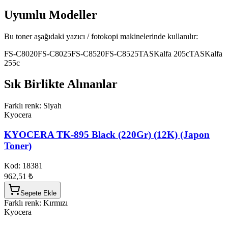
Uyumlu Modeller
Bu toner aşağıdaki yazıcı / fotokopi makinelerinde kullanılır:
FS-C8020
FS-C8025
FS-C8520
FS-C8525
TASKalfa 205c
TASKalfa
255c
Sık Birlikte Alınanlar
Farklı renk: Siyah
Kyocera
KYOCERA TK-895 Black (220Gr) (12K) (Japon
Toner)
Kod:
18381
962,51 ₺
Sepete Ekle
Farklı renk: Kırmızı
Kyocera