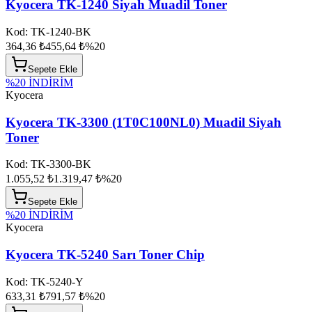
Kyocera TK-1240 Siyah Muadil Toner
Kod:
TK-1240-BK
364,36 ₺
455,64 ₺
%
20
Sepete Ekle
%
20
İNDİRİM
Kyocera
Kyocera TK-3300 (1T0C100NL0) Muadil Siyah
Toner
Kod:
TK-3300-BK
1.055,52 ₺
1.319,47 ₺
%
20
Sepete Ekle
%
20
İNDİRİM
Kyocera
Kyocera TK-5240 Sarı Toner Chip
Kod:
TK-5240-Y
633,31 ₺
791,57 ₺
%
20