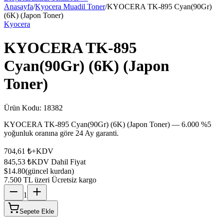
Anasayfa
/
Kyocera Muadil Toner
/
KYOCERA TK-895 Cyan(90Gr)
(6K) (Japon Toner)
Kyocera
KYOCERA TK-895
Cyan(90Gr) (6K) (Japon
Toner)
Ürün Kodu:
18382
KYOCERA TK-895 Cyan(90Gr) (6K) (Japon Toner) — 6.000 %5
yoğunluk oranına göre 24 Ay garanti.
704,61 ₺
+KDV
845,53 ₺
KDV Dahil Fiyat
$14.80
(güncel kurdan)
7.500 TL üzeri Ücretsiz kargo
1
Sepete Ekle