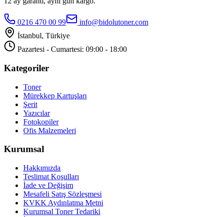
12 ay garanti, aynı gün kargo.
0216 470 00 99
info@bidolutoner.com
İstanbul, Türkiye
Pazartesi - Cumartesi: 09:00 - 18:00
Kategoriler
Toner
Mürekkep Kartuşları
Şerit
Yazıcılar
Fotokopiler
Ofis Malzemeleri
Kurumsal
Hakkımızda
Teslimat Koşulları
İade ve Değişim
Mesafeli Satış Sözleşmesi
KVKK Aydınlatma Metni
Kurumsal Toner Tedariki