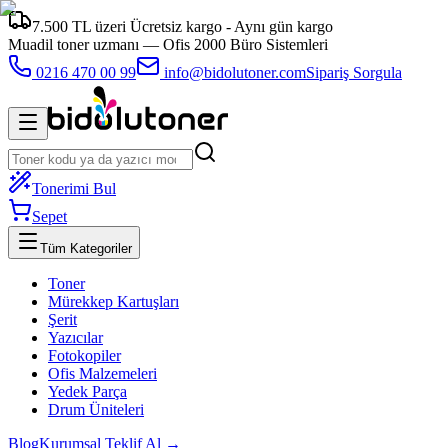
7.500 TL üzeri Ücretsiz kargo - Aynı gün kargo
Muadil toner uzmanı —
Ofis 2000 Büro Sistemleri
0216 470 00 99
info@bidolutoner.com
Sipariş Sorgula
Tonerimi Bul
Sepet
Tüm Kategoriler
Toner
Mürekkep Kartuşları
Şerit
Yazıcılar
Fotokopiler
Ofis Malzemeleri
Yedek Parça
Drum Üniteleri
Blog
Kurumsal Teklif Al →