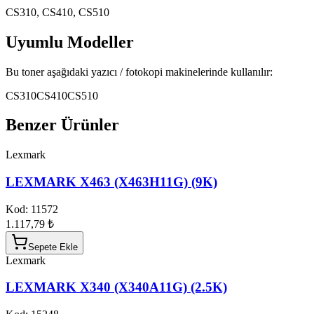
CS310, CS410, CS510
Uyumlu Modeller
Bu toner aşağıdaki yazıcı / fotokopi makinelerinde kullanılır:
CS310
CS410
CS510
Benzer Ürünler
Lexmark
LEXMARK X463 (X463H11G) (9K)
Kod:
11572
1.117,79 ₺
Sepete Ekle
Lexmark
LEXMARK X340 (X340A11G) (2.5K)