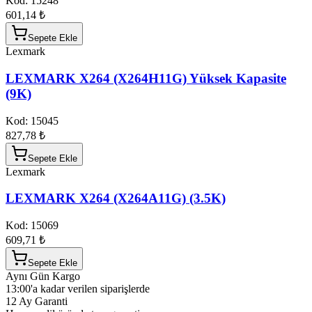
Kod:
15248
601,14 ₺
Sepete Ekle
Lexmark
LEXMARK X264 (X264H11G) Yüksek Kapasite
(9K)
Kod:
15045
827,78 ₺
Sepete Ekle
Lexmark
LEXMARK X264 (X264A11G) (3.5K)
Kod:
15069
609,71 ₺
Sepete Ekle
Aynı Gün Kargo
13:00'a kadar verilen siparişlerde
12 Ay Garanti