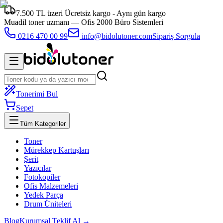
7.500 TL üzeri Ücretsiz kargo - Aynı gün kargo
Muadil toner uzmanı —
Ofis 2000 Büro Sistemleri
0216 470 00 99
info@bidolutoner.com
Sipariş Sorgula
Tonerimi Bul
Sepet
Tüm Kategoriler
Toner
Mürekkep Kartuşları
Şerit
Yazıcılar
Fotokopiler
Ofis Malzemeleri
Yedek Parça
Drum Üniteleri
Blog
Kurumsal Teklif Al →