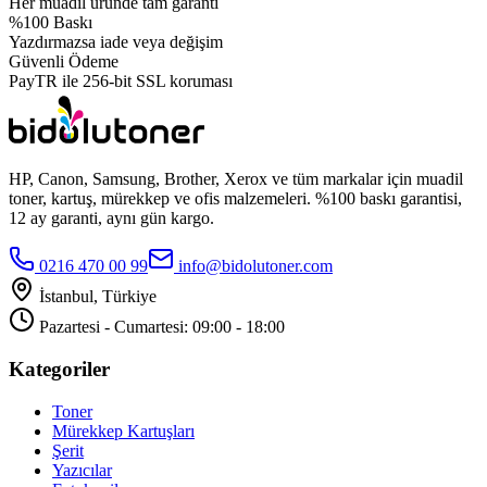
Her muadil üründe tam garanti
%100 Baskı
Yazdırmazsa iade veya değişim
Güvenli Ödeme
PayTR ile 256-bit SSL koruması
HP, Canon, Samsung, Brother, Xerox ve tüm markalar için muadil
toner, kartuş, mürekkep ve ofis malzemeleri. %100 baskı garantisi,
12 ay garanti, aynı gün kargo.
0216 470 00 99
info@bidolutoner.com
İstanbul, Türkiye
Pazartesi - Cumartesi: 09:00 - 18:00
Kategoriler
Toner
Mürekkep Kartuşları
Şerit
Yazıcılar