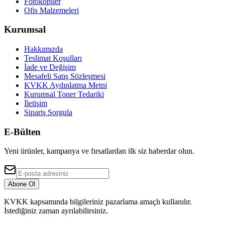
Fotokopiler
Ofis Malzemeleri
Kurumsal
Hakkımızda
Teslimat Koşulları
İade ve Değişim
Mesafeli Satış Sözleşmesi
KVKK Aydınlatma Metni
Kurumsal Toner Tedariki
İletişim
Sipariş Sorgula
E-Bülten
Yeni ürünler, kampanya ve fırsatlardan ilk siz haberdar olun.
Abone Ol
KVKK kapsamında bilgileriniz pazarlama amaçlı kullanılır.
İstediğiniz zaman ayrılabilirsiniz.