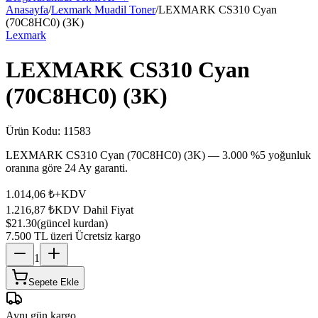
Anasayfa
/
Lexmark Muadil Toner
/
LEXMARK CS310 Cyan
(70C8HC0) (3K)
Lexmark
LEXMARK CS310 Cyan
(70C8HC0) (3K)
Ürün Kodu:
11583
LEXMARK CS310 Cyan (70C8HC0) (3K) — 3.000 %5 yoğunluk
oranına göre 24 Ay garanti.
1.014,06 ₺
+KDV
1.216,87 ₺
KDV Dahil Fiyat
$21.30
(güncel kurdan)
7.500 TL üzeri Ücretsiz kargo
1
Sepete Ekle
Aynı gün kargo