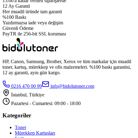
13:00'a kadar verilen siparişlerde
12 Ay Garanti
Her muadil üründe tam garanti
%100 Baskı
Yazdırmazsa iade veya değişim
Güvenli Ödeme
PayTR ile 256-bit SSL koruması
HP, Canon, Samsung, Brother, Xerox ve tüm markalar için muadil
toner, kartuş, mürekkep ve ofis malzemeleri. %100 baskı garantisi,
12 ay garanti, aynı gün kargo.
0216 470 00 99
info@bidolutoner.com
İstanbul, Türkiye
Pazartesi - Cumartesi: 09:00 - 18:00
Kategoriler
Toner
Mürekkep Kartuşları