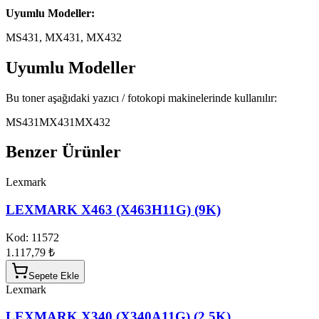
Uyumlu Modeller:
MS431, MX431, MX432
Uyumlu Modeller
Bu toner aşağıdaki yazıcı / fotokopi makinelerinde kullanılır:
MS431
MX431
MX432
Benzer Ürünler
Lexmark
LEXMARK X463 (X463H11G) (9K)
Kod:
11572
1.117,79 ₺
Sepete Ekle
Lexmark
LEXMARK X340 (X340A11G) (2.5K)