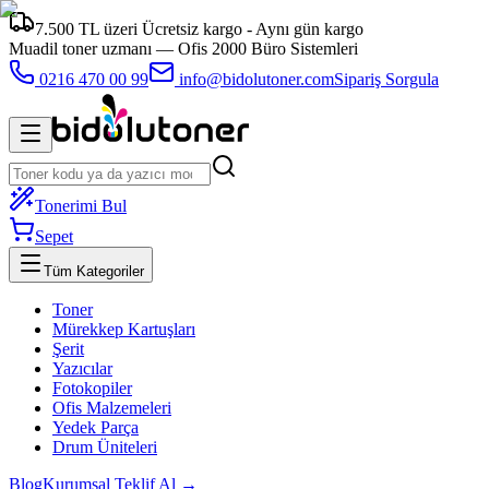
7.500 TL üzeri Ücretsiz kargo - Aynı gün kargo
Muadil toner uzmanı —
Ofis 2000 Büro Sistemleri
0216 470 00 99
info@bidolutoner.com
Sipariş Sorgula
Tonerimi Bul
Sepet
Tüm Kategoriler
Toner
Mürekkep Kartuşları
Şerit
Yazıcılar
Fotokopiler
Ofis Malzemeleri
Yedek Parça
Drum Üniteleri
Blog
Kurumsal Teklif Al →