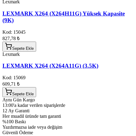
Lexmark
LEXMARK X264 (X264H11G) Yüksek Kapasite
(9K)
Kod:
15045
827,78 ₺
Sepete Ekle
Lexmark
LEXMARK X264 (X264A11G) (3.5K)
Kod:
15069
609,71 ₺
Sepete Ekle
Aynı Gün Kargo
13:00'a kadar verilen siparişlerde
12 Ay Garanti
Her muadil üründe tam garanti
%100 Baskı
Yazdırmazsa iade veya değişim
Güvenli Ödeme