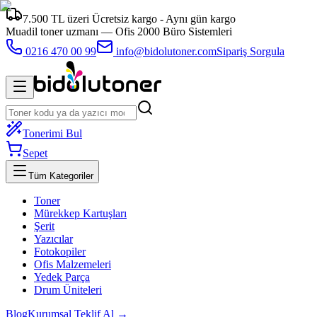
7.500 TL üzeri Ücretsiz kargo - Aynı gün kargo
Muadil toner uzmanı —
Ofis 2000 Büro Sistemleri
0216 470 00 99
info@bidolutoner.com
Sipariş Sorgula
Tonerimi Bul
Sepet
Tüm Kategoriler
Toner
Mürekkep Kartuşları
Şerit
Yazıcılar
Fotokopiler
Ofis Malzemeleri
Yedek Parça
Drum Üniteleri
Blog
Kurumsal Teklif Al →