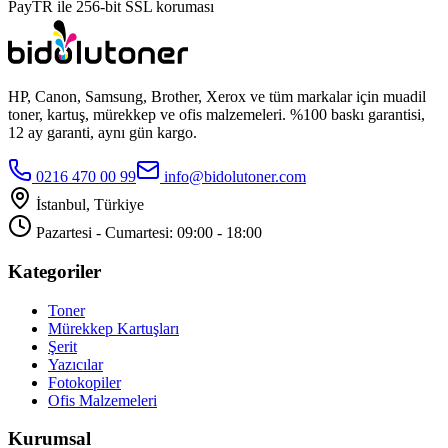
PayTR ile 256-bit SSL koruması
HP, Canon, Samsung, Brother, Xerox ve tüm markalar için muadil
toner, kartuş, mürekkep ve ofis malzemeleri. %100 baskı garantisi,
12 ay garanti, aynı gün kargo.
0216 470 00 99
info@bidolutoner.com
İstanbul, Türkiye
Pazartesi - Cumartesi: 09:00 - 18:00
Kategoriler
Toner
Mürekkep Kartuşları
Şerit
Yazıcılar
Fotokopiler
Ofis Malzemeleri
Kurumsal