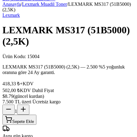
Anasayfa
/
Lexmark Muadil Toner
/
LEXMARK MS317 (51B5000)
(2,5K)
Lexmark
LEXMARK MS317 (51B5000)
(2,5K)
Ürün Kodu:
15004
LEXMARK MS317 (51B5000) (2,5K) — 2.500 %5 yoğunluk
oranına göre 24 Ay garanti.
418,33 ₺
+KDV
502,00 ₺
KDV Dahil Fiyat
$8.79
(güncel kurdan)
7.500 TL üzeri Ücretsiz kargo
1
Sepete Ekle
Aynı gün kargo