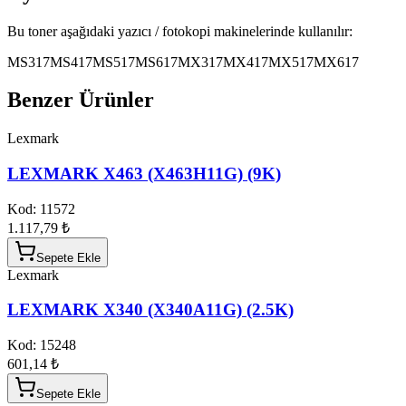
Bu toner aşağıdaki yazıcı / fotokopi makinelerinde kullanılır:
MS317
MS417
MS517
MS617
MX317
MX417
MX517
MX617
Benzer Ürünler
Lexmark
LEXMARK X463 (X463H11G) (9K)
Kod:
11572
1.117,79 ₺
Sepete Ekle
Lexmark
LEXMARK X340 (X340A11G) (2.5K)
Kod:
15248
601,14 ₺
Sepete Ekle