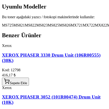
Uyumlu Modeller
Bu toner aşağıdaki yazıcı / fotokopi makinelerinde kullanılır:
MS725
MS821
MS822
MS823
MS825
MS826
MX721
MX722
MX822
Benzer Ürünler
Xerox
XEROX PHASER 3330 Drum Unit (106R00555)
(30K)
Kod:
12798
416,17 ₺
Sepete Ekle
Xerox
XEROX PHASER 3052 (101R00474) Drum Unit
(10K)