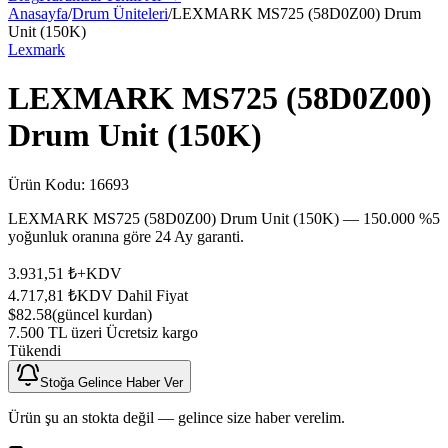
Anasayfa
/
Drum Üniteleri
/
LEXMARK MS725 (58D0Z00) Drum
Unit (150K)
Lexmark
LEXMARK MS725 (58D0Z00)
Drum Unit (150K)
Ürün Kodu:
16693
LEXMARK MS725 (58D0Z00) Drum Unit (150K) — 150.000 %5
yoğunluk oranına göre 24 Ay garanti.
3.931,51 ₺
+KDV
4.717,81 ₺
KDV Dahil Fiyat
$82.58
(güncel kurdan)
7.500 TL üzeri Ücretsiz kargo
Tükendi
Stoğa Gelince Haber Ver
Ürün şu an stokta değil — gelince size haber verelim.