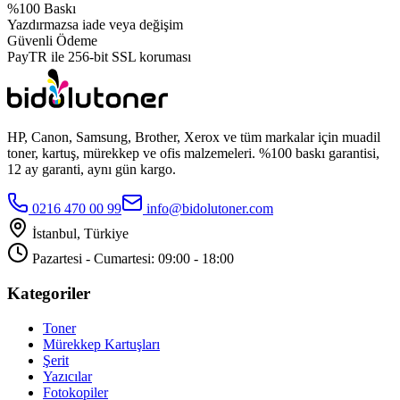
%100 Baskı
Yazdırmazsa iade veya değişim
Güvenli Ödeme
PayTR ile 256-bit SSL koruması
HP, Canon, Samsung, Brother, Xerox ve tüm markalar için muadil
toner, kartuş, mürekkep ve ofis malzemeleri. %100 baskı garantisi,
12 ay garanti, aynı gün kargo.
0216 470 00 99
info@bidolutoner.com
İstanbul, Türkiye
Pazartesi - Cumartesi: 09:00 - 18:00
Kategoriler
Toner
Mürekkep Kartuşları
Şerit
Yazıcılar
Fotokopiler