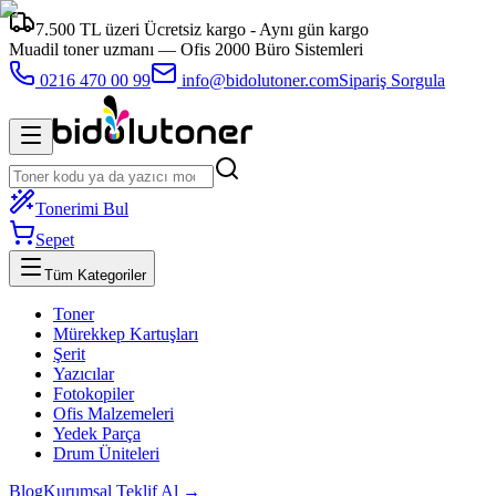
7.500 TL üzeri Ücretsiz kargo - Aynı gün kargo
Muadil toner uzmanı —
Ofis 2000 Büro Sistemleri
0216 470 00 99
info@bidolutoner.com
Sipariş Sorgula
Tonerimi Bul
Sepet
Tüm Kategoriler
Toner
Mürekkep Kartuşları
Şerit
Yazıcılar
Fotokopiler
Ofis Malzemeleri
Yedek Parça
Drum Üniteleri
Blog
Kurumsal Teklif Al →