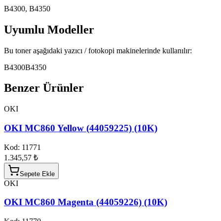
B4300, B4350
Uyumlu Modeller
Bu toner aşağıdaki yazıcı / fotokopi makinelerinde kullanılır:
B4300
B4350
Benzer Ürünler
OKI
OKI MC860 Yellow (44059225) (10K)
Kod:
11771
1.345,57 ₺
Sepete Ekle
OKI
OKI MC860 Magenta (44059226) (10K)