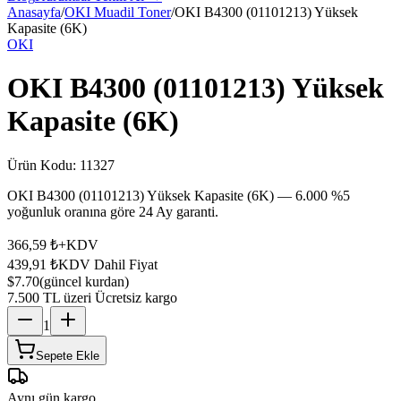
Anasayfa
/
OKI Muadil Toner
/
OKI B4300 (01101213) Yüksek
Kapasite (6K)
OKI
OKI B4300 (01101213) Yüksek
Kapasite (6K)
Ürün Kodu:
11327
OKI B4300 (01101213) Yüksek Kapasite (6K) — 6.000 %5
yoğunluk oranına göre 24 Ay garanti.
366,59 ₺
+KDV
439,91 ₺
KDV Dahil Fiyat
$7.70
(güncel kurdan)
7.500 TL üzeri Ücretsiz kargo
1
Sepete Ekle
Aynı gün kargo