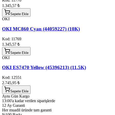
Kod:
11770
1.345,57 ₺
Sepete Ekle
OKI
OKI MC860 Cyan (44059227) (10K)
Kod:
11769
1.345,57 ₺
Sepete Ekle
OKI
OKI ES7470 Yellow (45396213) (11.5K)
Kod:
12551
2.745,95 ₺
Sepete Ekle
Aynı Gün Kargo
13:00'a kadar verilen siparişlerde
12 Ay Garanti
Her muadil üründe tam garanti
%100 Baskı