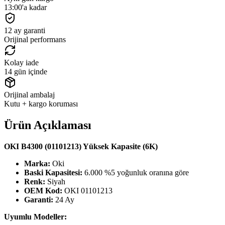
13:00'a kadar
12 ay garanti
Orijinal performans
Kolay iade
14 gün içinde
Orijinal ambalaj
Kutu + kargo koruması
Ürün Açıklaması
OKI B4300 (01101213) Yüksek Kapasite (6K)
Marka:
Oki
Baski Kapasitesi:
6.000 %5 yoğunluk oranına göre
Renk:
Siyah
OEM Kod:
OKI 01101213
Garanti:
24 Ay
Uyumlu Modeller: