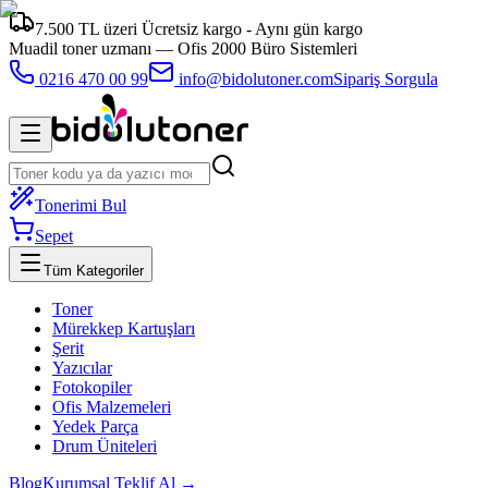
7.500 TL üzeri Ücretsiz kargo - Aynı gün kargo
Muadil toner uzmanı —
Ofis 2000 Büro Sistemleri
0216 470 00 99
info@bidolutoner.com
Sipariş Sorgula
Tonerimi Bul
Sepet
Tüm Kategoriler
Toner
Mürekkep Kartuşları
Şerit
Yazıcılar
Fotokopiler
Ofis Malzemeleri
Yedek Parça
Drum Üniteleri
Blog
Kurumsal Teklif Al →