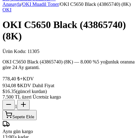
Anasayfa
/
OKI Muadil Toner
/
OKI C5650 Black (43865740) (8K)
OKI
OKI C5650 Black (43865740)
(8K)
Ürün Kodu:
11305
OKI C5650 Black (43865740) (8K) — 8.000 %5 yoğunluk oranına
göre 24 Ay garanti.
778,40 ₺
+KDV
934,08 ₺
KDV Dahil Fiyat
$16.35
(güncel kurdan)
7.500 TL üzeri Ücretsiz kargo
1
Sepete Ekle
Aynı gün kargo
13:00'a kadar