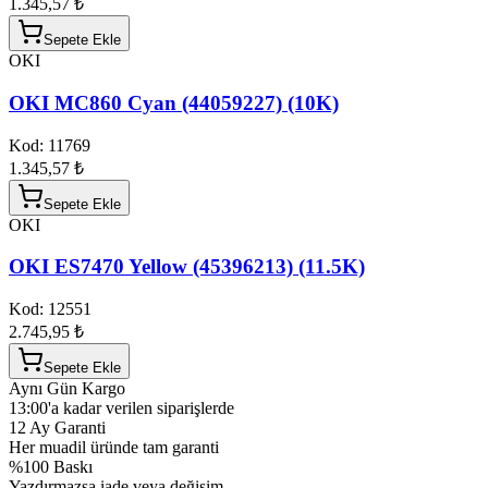
1.345,57 ₺
Sepete Ekle
OKI
OKI MC860 Cyan (44059227) (10K)
Kod:
11769
1.345,57 ₺
Sepete Ekle
OKI
OKI ES7470 Yellow (45396213) (11.5K)
Kod:
12551
2.745,95 ₺
Sepete Ekle
Aynı Gün Kargo
13:00'a kadar verilen siparişlerde
12 Ay Garanti
Her muadil üründe tam garanti
%100 Baskı
Yazdırmazsa iade veya değişim