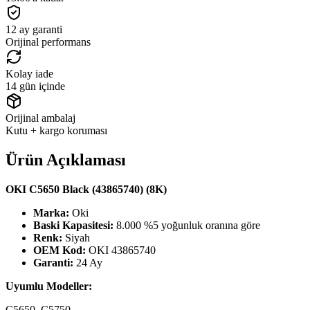
12 ay garanti
Orijinal performans
Kolay iade
14 gün içinde
Orijinal ambalaj
Kutu + kargo koruması
Ürün Açıklaması
OKI C5650 Black (43865740) (8K)
Marka:
Oki
Baski Kapasitesi:
8.000 %5 yoğunluk oranına göre
Renk:
Siyah
OEM Kod:
OKI 43865740
Garanti:
24 Ay
Uyumlu Modeller:
C5650, C5750