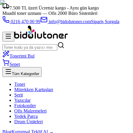
7.500 TL üzeri Ücretsiz kargo - Aynı gün kargo
Muadil toner uzmanı —
Ofis 2000 Büro Sistemleri
0216 470 00 99
info@bidolutoner.com
Sipariş Sorgula
Tonerimi Bul
Sepet
Tüm Kategoriler
Toner
Mürekkep Kartuşları
Şerit
Yazıcılar
Fotokopiler
Ofis Malzemeleri
Yedek Parça
Drum Üniteleri
Blog
Kurumsal Teklif Al →