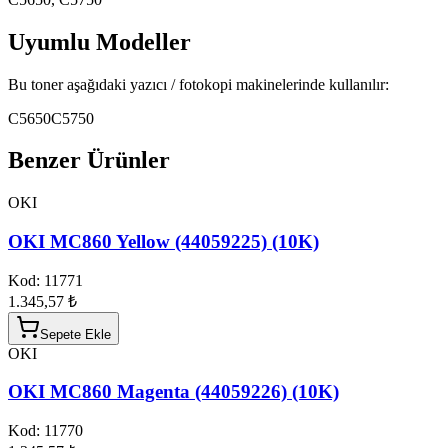
Uyumlu Modeller
Bu toner aşağıdaki yazıcı / fotokopi makinelerinde kullanılır:
C5650
C5750
Benzer Ürünler
OKI
OKI MC860 Yellow (44059225) (10K)
Kod:
11771
1.345,57 ₺
Sepete Ekle
OKI
OKI MC860 Magenta (44059226) (10K)
Kod:
11770