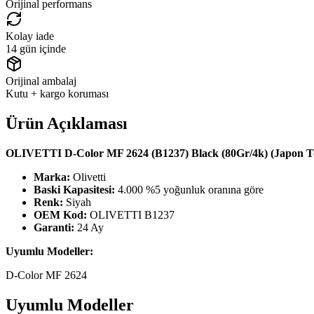
Orijinal performans
Kolay iade
14 gün içinde
Orijinal ambalaj
Kutu + kargo koruması
Ürün Açıklaması
OLIVETTI D-Color MF 2624 (B1237) Black (80Gr/4k) (Japon T
Marka:
Olivetti
Baski Kapasitesi:
4.000 %5 yoğunluk oranına göre
Renk:
Siyah
OEM Kod:
OLIVETTI B1237
Garanti:
24 Ay
Uyumlu Modeller:
D-Color MF 2624
Uyumlu Modeller