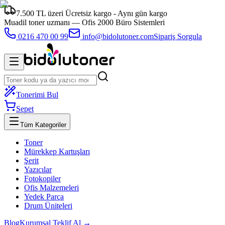
7.500 TL üzeri Ücretsiz kargo - Aynı gün kargo
Muadil toner uzmanı —
Ofis 2000 Büro Sistemleri
0216 470 00 99
info@bidolutoner.com
Sipariş Sorgula
Tonerimi Bul
Sepet
Tüm Kategoriler
Toner
Mürekkep Kartuşları
Şerit
Yazıcılar
Fotokopiler
Ofis Malzemeleri
Yedek Parça
Drum Üniteleri
Blog
Kurumsal Teklif Al →