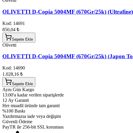
Olivetti
OLIVETTI D-Copia 5004MF (670Gr/25k) (Ultrafine)
Kod:
14691
850,04 ₺
Sepete Ekle
Olivetti
OLIVETTI D-Copia 5004MF (670Gr/25k) (Japon To
Kod:
14690
1.028,16 ₺
Sepete Ekle
Aynı Gün Kargo
13:00'a kadar verilen siparişlerde
12 Ay Garanti
Her muadil üründe tam garanti
%100 Baskı
Yazdırmazsa iade veya değişim
Güvenli Ödeme
PayTR ile 256-bit SSL koruması