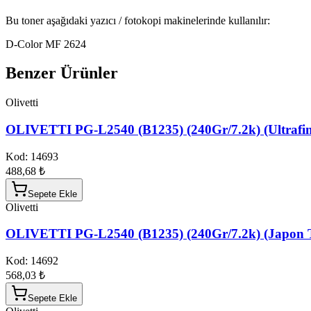
Bu toner aşağıdaki yazıcı / fotokopi makinelerinde kullanılır:
D-Color MF 2624
Benzer Ürünler
Olivetti
OLIVETTI PG-L2540 (B1235) (240Gr/7.2k) (Ultrafin
Kod:
14693
488,68 ₺
Sepete Ekle
Olivetti
OLIVETTI PG-L2540 (B1235) (240Gr/7.2k) (Japon 
Kod:
14692
568,03 ₺
Sepete Ekle