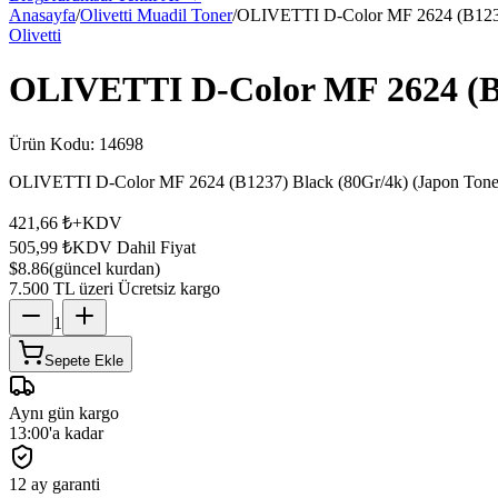
Anasayfa
/
Olivetti Muadil Toner
/
OLIVETTI D-Color MF 2624 (B1237)
Olivetti
OLIVETTI D-Color MF 2624 (B1
Ürün Kodu:
14698
OLIVETTI D-Color MF 2624 (B1237) Black (80Gr/4k) (Japon Toner)
421,66 ₺
+KDV
505,99 ₺
KDV Dahil Fiyat
$8.86
(güncel kurdan)
7.500 TL üzeri Ücretsiz kargo
1
Sepete Ekle
Aynı gün kargo
13:00'a kadar
12 ay garanti