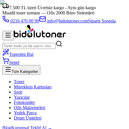
7.500 TL üzeri Ücretsiz kargo - Aynı gün kargo
Muadil toner uzmanı —
Ofis 2000 Büro Sistemleri
0216 470 00 99
info@bidolutoner.com
Sipariş Sorgula
Tonerimi Bul
Sepet
Tüm Kategoriler
Toner
Mürekkep Kartuşları
Şerit
Yazıcılar
Fotokopiler
Ofis Malzemeleri
Yedek Parça
Drum Üniteleri
Blog
Kurumsal Teklif Al →