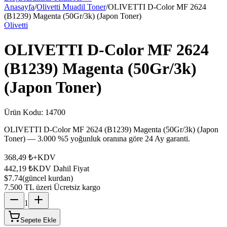
Anasayfa
/
Olivetti Muadil Toner
/
OLIVETTI D-Color MF 2624
(B1239) Magenta (50Gr/3k) (Japon Toner)
Olivetti
OLIVETTI D-Color MF 2624
(B1239) Magenta (50Gr/3k)
(Japon Toner)
Ürün Kodu:
14700
OLIVETTI D-Color MF 2624 (B1239) Magenta (50Gr/3k) (Japon
Toner) — 3.000 %5 yoğunluk oranına göre 24 Ay garanti.
368,49 ₺
+KDV
442,19 ₺
KDV Dahil Fiyat
$7.74
(güncel kurdan)
7.500 TL üzeri Ücretsiz kargo
1
Sepete Ekle