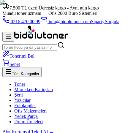
7.500 TL üzeri Ücretsiz kargo - Aynı gün kargo
Muadil toner uzmanı —
Ofis 2000 Büro Sistemleri
0216 470 00 99
info@bidolutoner.com
Sipariş Sorgula
Tonerimi Bul
Sepet
Tüm Kategoriler
Toner
Mürekkep Kartuşları
Şerit
Yazıcılar
Fotokopiler
Ofis Malzemeleri
Yedek Parça
Drum Üniteleri
Blog
Kurumsal Teklif Al →