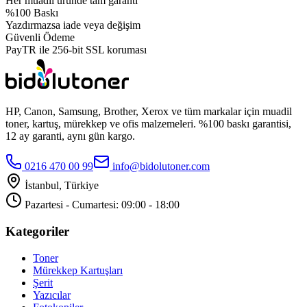
Her muadil üründe tam garanti
%100 Baskı
Yazdırmazsa iade veya değişim
Güvenli Ödeme
PayTR ile 256-bit SSL koruması
HP, Canon, Samsung, Brother, Xerox ve tüm markalar için muadil
toner, kartuş, mürekkep ve ofis malzemeleri. %100 baskı garantisi,
12 ay garanti, aynı gün kargo.
0216 470 00 99
info@bidolutoner.com
İstanbul, Türkiye
Pazartesi - Cumartesi: 09:00 - 18:00
Kategoriler
Toner
Mürekkep Kartuşları
Şerit
Yazıcılar