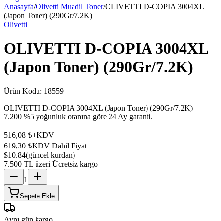
Anasayfa
/
Olivetti Muadil Toner
/
OLIVETTI D-COPIA 3004XL
(Japon Toner) (290Gr/7.2K)
Olivetti
OLIVETTI D-COPIA 3004XL
(Japon Toner) (290Gr/7.2K)
Ürün Kodu:
18559
OLIVETTI D-COPIA 3004XL (Japon Toner) (290Gr/7.2K) —
7.200 %5 yoğunluk oranına göre 24 Ay garanti.
516,08 ₺
+KDV
619,30 ₺
KDV Dahil Fiyat
$10.84
(güncel kurdan)
7.500 TL üzeri Ücretsiz kargo
1
Sepete Ekle
Aynı gün kargo