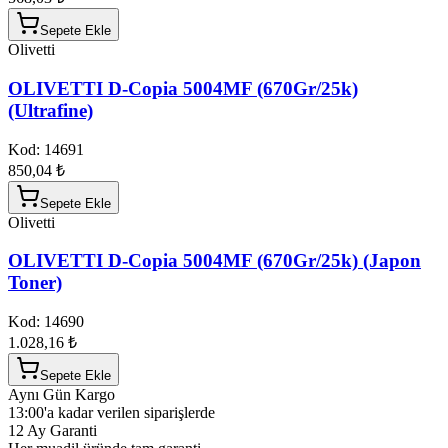
Sepete Ekle
Olivetti
OLIVETTI D-Copia 5004MF (670Gr/25k)
(Ultrafine)
Kod:
14691
850,04 ₺
Sepete Ekle
Olivetti
OLIVETTI D-Copia 5004MF (670Gr/25k) (Japon
Toner)
Kod:
14690
1.028,16 ₺
Sepete Ekle
Aynı Gün Kargo
13:00'a kadar verilen siparişlerde
12 Ay Garanti