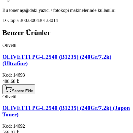
Bu toner aşağıdaki yazıcı / fotokopi makinelerinde kullanılır:
D-Copia 3003
3004
3013
3014
Benzer Ürünler
Olivetti
OLIVETTI PG-L2540 (B1235) (240Gr/7.2k)
(Ultrafine)
Kod:
14693
488,68 ₺
Sepete Ekle
Olivetti
OLIVETTI PG-L2540 (B1235) (240Gr/7.2k) (Japon
Toner)
Kod:
14692
568,03 ₺