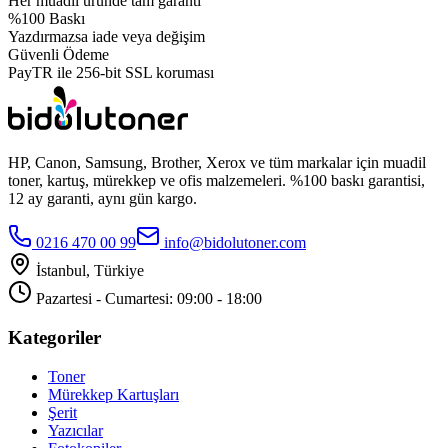
Her muadil üründe tam garanti
%100 Baskı
Yazdırmazsa iade veya değişim
Güvenli Ödeme
PayTR ile 256-bit SSL koruması
HP, Canon, Samsung, Brother, Xerox ve tüm markalar için muadil
toner, kartuş, mürekkep ve ofis malzemeleri. %100 baskı garantisi,
12 ay garanti, aynı gün kargo.
0216 470 00 99
info@bidolutoner.com
İstanbul, Türkiye
Pazartesi - Cumartesi: 09:00 - 18:00
Kategoriler
Toner
Mürekkep Kartuşları
Şerit
Yazıcılar