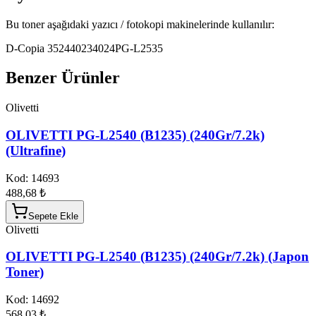
Bu toner aşağıdaki yazıcı / fotokopi makinelerinde kullanılır:
D-Copia 3524
4023
4024
PG-L2535
Benzer Ürünler
Olivetti
OLIVETTI PG-L2540 (B1235) (240Gr/7.2k)
(Ultrafine)
Kod:
14693
488,68 ₺
Sepete Ekle
Olivetti
OLIVETTI PG-L2540 (B1235) (240Gr/7.2k) (Japon
Toner)
Kod:
14692
568,03 ₺