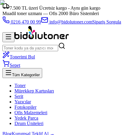
7.500 TL üzeri Ücretsiz kargo - Aynı gün kargo
Muadil toner uzmanı —
Ofis 2000 Büro Sistemleri
0216 470 00 99
info@bidolutoner.com
Sipariş Sorgula
Tonerimi Bul
Sepet
Tüm Kategoriler
Toner
Mürekkep Kartuşları
Şerit
Yazıcılar
Fotokopiler
Ofis Malzemeleri
Yedek Parça
Drum Üniteleri
Blog
Kurumsal Teklif Al →