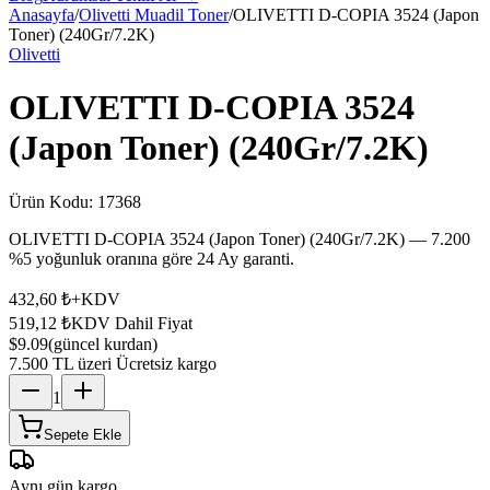
Anasayfa
/
Olivetti Muadil Toner
/
OLIVETTI D-COPIA 3524 (Japon
Toner) (240Gr/7.2K)
Olivetti
OLIVETTI D-COPIA 3524
(Japon Toner) (240Gr/7.2K)
Ürün Kodu:
17368
OLIVETTI D-COPIA 3524 (Japon Toner) (240Gr/7.2K) — 7.200
%5 yoğunluk oranına göre 24 Ay garanti.
432,60 ₺
+KDV
519,12 ₺
KDV Dahil Fiyat
$9.09
(güncel kurdan)
7.500 TL üzeri Ücretsiz kargo
1
Sepete Ekle
Aynı gün kargo