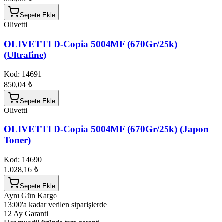
Sepete Ekle
Olivetti
OLIVETTI D-Copia 5004MF (670Gr/25k)
(Ultrafine)
Kod:
14691
850,04 ₺
Sepete Ekle
Olivetti
OLIVETTI D-Copia 5004MF (670Gr/25k) (Japon
Toner)
Kod:
14690
1.028,16 ₺
Sepete Ekle
Aynı Gün Kargo
13:00'a kadar verilen siparişlerde
12 Ay Garanti