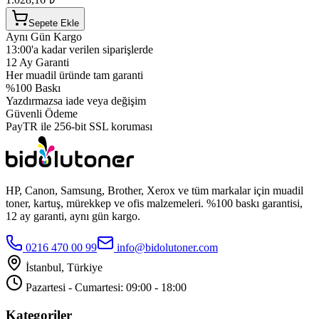
Sepete Ekle
Aynı Gün Kargo
13:00'a kadar verilen siparişlerde
12 Ay Garanti
Her muadil üründe tam garanti
%100 Baskı
Yazdırmazsa iade veya değişim
Güvenli Ödeme
PayTR ile 256-bit SSL koruması
HP, Canon, Samsung, Brother, Xerox ve tüm markalar için muadil
toner, kartuş, mürekkep ve ofis malzemeleri. %100 baskı garantisi,
12 ay garanti, aynı gün kargo.
0216 470 00 99
info@bidolutoner.com
İstanbul, Türkiye
Pazartesi - Cumartesi: 09:00 - 18:00
Kategoriler