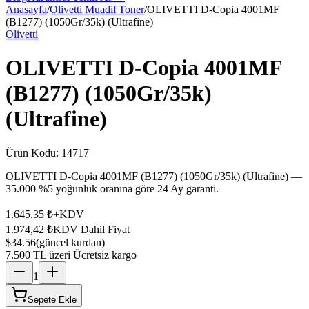
Anasayfa
/
Olivetti Muadil Toner
/
OLIVETTI D-Copia 4001MF
(B1277) (1050Gr/35k) (Ultrafine)
Olivetti
OLIVETTI D-Copia 4001MF
(B1277) (1050Gr/35k)
(Ultrafine)
Ürün Kodu:
14717
OLIVETTI D-Copia 4001MF (B1277) (1050Gr/35k) (Ultrafine) —
35.000 %5 yoğunluk oranına göre 24 Ay garanti.
1.645,35 ₺
+KDV
1.974,42 ₺
KDV Dahil Fiyat
$34.56
(güncel kurdan)
7.500 TL üzeri Ücretsiz kargo
1
Sepete Ekle