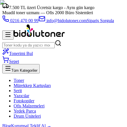
7.500 TL üzeri Ücretsiz kargo - Aynı gün kargo
Muadil toner uzmanı —
Ofis 2000 Büro Sistemleri
0216 470 00 99
info@bidolutoner.com
Sipariş Sorgula
Tonerimi Bul
Sepet
Tüm Kategoriler
Toner
Mürekkep Kartuşları
Şerit
Yazıcılar
Fotokopiler
Ofis Malzemeleri
Yedek Parça
Drum Üniteleri
Blog
Kurumsal Teklif Al →