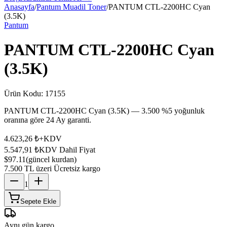
Anasayfa
/
Pantum Muadil Toner
/
PANTUM CTL-2200HC Cyan
(3.5K)
Pantum
PANTUM CTL-2200HC Cyan
(3.5K)
Ürün Kodu:
17155
PANTUM CTL-2200HC Cyan (3.5K) — 3.500 %5 yoğunluk
oranına göre 24 Ay garanti.
4.623,26 ₺
+KDV
5.547,91 ₺
KDV Dahil Fiyat
$97.11
(güncel kurdan)
7.500 TL üzeri Ücretsiz kargo
1
Sepete Ekle
Aynı gün kargo