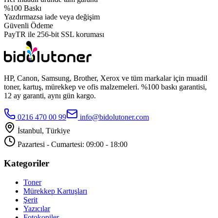
%100 Baskı
Yazdırmazsa iade veya değişim
Güvenli Ödeme
PayTR ile 256-bit SSL koruması
HP, Canon, Samsung, Brother, Xerox ve tüm markalar için muadil
toner, kartuş, mürekkep ve ofis malzemeleri. %100 baskı garantisi,
12 ay garanti, aynı gün kargo.
0216 470 00 99
info@bidolutoner.com
İstanbul, Türkiye
Pazartesi - Cumartesi: 09:00 - 18:00
Kategoriler
Toner
Mürekkep Kartuşları
Şerit
Yazıcılar
Fotokopiler