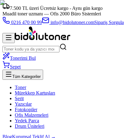
7.500 TL üzeri Ücretsiz kargo - Aynı gün kargo
Muadil toner uzmanı —
Ofis 2000 Büro Sistemleri
0216 470 00 99
info@bidolutoner.com
Sipariş Sorgula
Tonerimi Bul
Sepet
Tüm Kategoriler
Toner
Mürekkep Kartuşları
Şerit
Yazıcılar
Fotokopiler
Ofis Malzemeleri
Yedek Parça
Drum Üniteleri
Blog
Kurumsal Teklif Al →