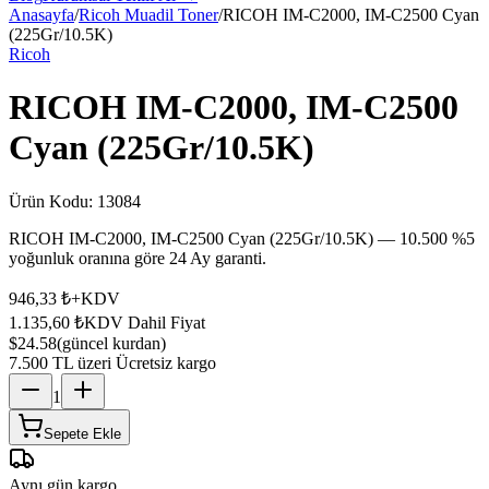
Anasayfa
/
Ricoh Muadil Toner
/
RICOH IM-C2000, IM-C2500 Cyan
(225Gr/10.5K)
Ricoh
RICOH IM-C2000, IM-C2500
Cyan (225Gr/10.5K)
Ürün Kodu:
13084
RICOH IM-C2000, IM-C2500 Cyan (225Gr/10.5K) — 10.500 %5
yoğunluk oranına göre 24 Ay garanti.
946,33 ₺
+KDV
1.135,60 ₺
KDV Dahil Fiyat
$24.58
(güncel kurdan)
7.500 TL üzeri Ücretsiz kargo
1
Sepete Ekle
Aynı gün kargo