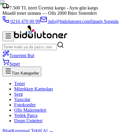
7.500 TL üzeri Ücretsiz kargo - Aynı gün kargo
Muadil toner uzmanı —
Ofis 2000 Büro Sistemleri
0216 470 00 99
info@bidolutoner.com
Sipariş Sorgula
Tonerimi Bul
Sepet
Tüm Kategoriler
Toner
Mürekkep Kartuşları
Şerit
Yazıcılar
Fotokopiler
Ofis Malzemeleri
Yedek Parça
Drum Üniteleri
Blog
Kurumsal Teklif Al →