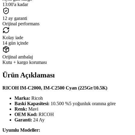
13:00'a kadar
12 ay garanti
Orijinal performans
Kolay iade
14 gün içinde
Orijinal ambalaj
Kutu + kargo koruması
Ürün Açıklaması
RICOH IM-C2000, IM-C2500 Cyan (225Gr/10.5K)
Marka:
Ricoh
Baski Kapasitesi:
10.500 %5 yoğunluk oranına göre
Renk:
Mavi
OEM Kod:
RICOH
Garanti:
24 Ay
Uyumlu Modeller: