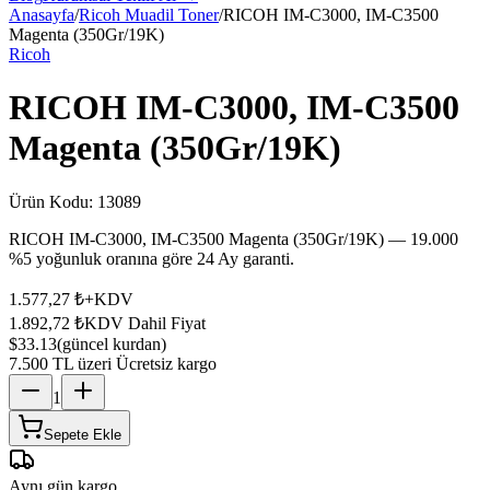
Anasayfa
/
Ricoh Muadil Toner
/
RICOH IM-C3000, IM-C3500
Magenta (350Gr/19K)
Ricoh
RICOH IM-C3000, IM-C3500
Magenta (350Gr/19K)
Ürün Kodu:
13089
RICOH IM-C3000, IM-C3500 Magenta (350Gr/19K) — 19.000
%5 yoğunluk oranına göre 24 Ay garanti.
1.577,27 ₺
+KDV
1.892,72 ₺
KDV Dahil Fiyat
$33.13
(güncel kurdan)
7.500 TL üzeri Ücretsiz kargo
1
Sepete Ekle
Aynı gün kargo