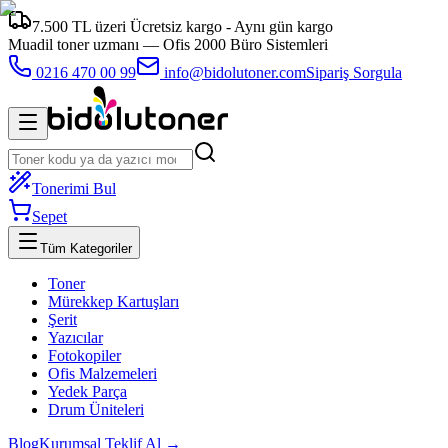
7.500 TL üzeri Ücretsiz kargo - Aynı gün kargo
Muadil toner uzmanı —
Ofis 2000 Büro Sistemleri
0216 470 00 99
info@bidolutoner.com
Sipariş Sorgula
Tonerimi Bul
Sepet
Tüm Kategoriler
Toner
Mürekkep Kartuşları
Şerit
Yazıcılar
Fotokopiler
Ofis Malzemeleri
Yedek Parça
Drum Üniteleri
Blog
Kurumsal Teklif Al →