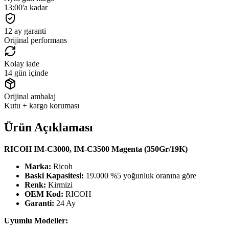
13:00'a kadar
12 ay garanti
Orijinal performans
Kolay iade
14 gün içinde
Orijinal ambalaj
Kutu + kargo koruması
Ürün Açıklaması
RICOH IM-C3000, IM-C3500 Magenta (350Gr/19K)
Marka:
Ricoh
Baski Kapasitesi:
19.000 %5 yoğunluk oranına göre
Renk:
Kirmizi
OEM Kod:
RICOH
Garanti:
24 Ay
Uyumlu Modeller: