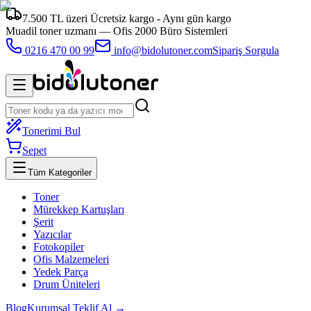
7.500 TL üzeri Ücretsiz kargo - Aynı gün kargo
Muadil toner uzmanı —
Ofis 2000 Büro Sistemleri
0216 470 00 99
info@bidolutoner.com
Sipariş Sorgula
Tonerimi Bul
Sepet
Tüm Kategoriler
Toner
Mürekkep Kartuşları
Şerit
Yazıcılar
Fotokopiler
Ofis Malzemeleri
Yedek Parça
Drum Üniteleri
Blog
Kurumsal Teklif Al →