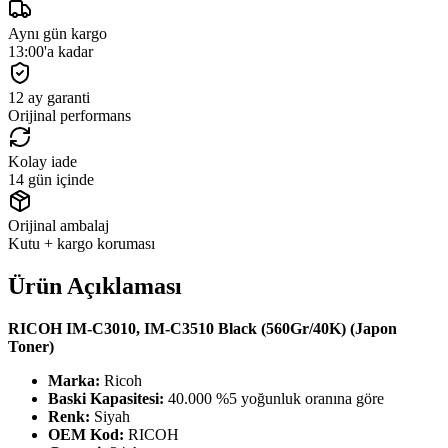
Aynı gün kargo
13:00'a kadar
12 ay garanti
Orijinal performans
Kolay iade
14 gün içinde
Orijinal ambalaj
Kutu + kargo koruması
Ürün Açıklaması
RICOH IM-C3010, IM-C3510 Black (560Gr/40K) (Japon
Toner)
Marka:
Ricoh
Baski Kapasitesi:
40.000 %5 yoğunluk oranına göre
Renk:
Siyah
OEM Kod:
RICOH