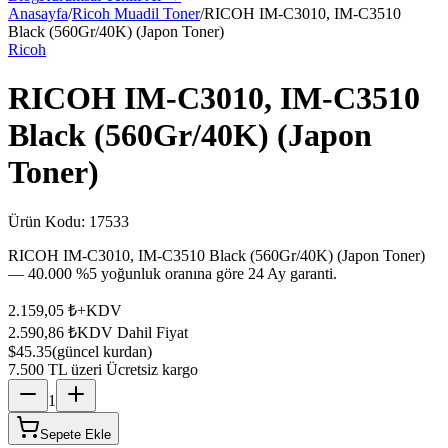
Anasayfa
/
Ricoh Muadil Toner
/
RICOH IM-C3010, IM-C3510
Black (560Gr/40K) (Japon Toner)
Ricoh
RICOH IM-C3010, IM-C3510
Black (560Gr/40K) (Japon
Toner)
Ürün Kodu:
17533
RICOH IM-C3010, IM-C3510 Black (560Gr/40K) (Japon Toner)
— 40.000 %5 yoğunluk oranına göre 24 Ay garanti.
2.159,05 ₺
+KDV
2.590,86 ₺
KDV Dahil Fiyat
$45.35
(güncel kurdan)
7.500 TL üzeri Ücretsiz kargo
1
Sepete Ekle