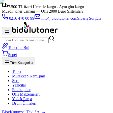
7.500 TL üzeri Ücretsiz kargo - Aynı gün kargo
Muadil toner uzmanı —
Ofis 2000 Büro Sistemleri
0216 470 00 99
info@bidolutoner.com
Sipariş Sorgula
Tonerimi Bul
Sepet
Tüm Kategoriler
Toner
Mürekkep Kartuşları
Şerit
Yazıcılar
Fotokopiler
Ofis Malzemeleri
Yedek Parça
Drum Üniteleri
Blog
Kurumsal Teklif Al →