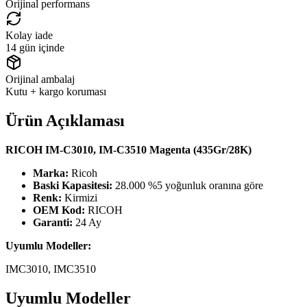
Orijinal performans
Kolay iade
14 gün içinde
Orijinal ambalaj
Kutu + kargo koruması
Ürün Açıklaması
RICOH IM-C3010, IM-C3510 Magenta (435Gr/28K)
Marka:
Ricoh
Baski Kapasitesi:
28.000 %5 yoğunluk oranına göre
Renk:
Kirmizi
OEM Kod:
RICOH
Garanti:
24 Ay
Uyumlu Modeller:
IMC3010, IMC3510
Uyumlu Modeller