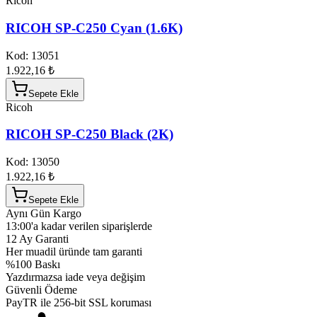
Ricoh
RICOH SP-C250 Cyan (1.6K)
Kod:
13051
1.922,16 ₺
Sepete Ekle
Ricoh
RICOH SP-C250 Black (2K)
Kod:
13050
1.922,16 ₺
Sepete Ekle
Aynı Gün Kargo
13:00'a kadar verilen siparişlerde
12 Ay Garanti
Her muadil üründe tam garanti
%100 Baskı
Yazdırmazsa iade veya değişim
Güvenli Ödeme
PayTR ile 256-bit SSL koruması