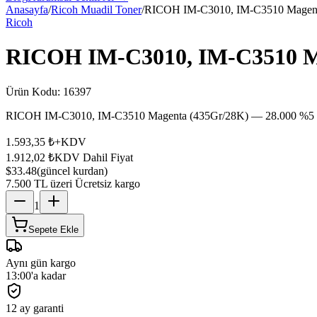
Anasayfa
/
Ricoh Muadil Toner
/
RICOH IM-C3010, IM-C3510 Magent
Ricoh
RICOH IM-C3010, IM-C3510 M
Ürün Kodu:
16397
RICOH IM-C3010, IM-C3510 Magenta (435Gr/28K) — 28.000 %5 yoğ
1.593,35 ₺
+KDV
1.912,02 ₺
KDV Dahil Fiyat
$33.48
(güncel kurdan)
7.500 TL üzeri Ücretsiz kargo
1
Sepete Ekle
Aynı gün kargo
13:00'a kadar
12 ay garanti