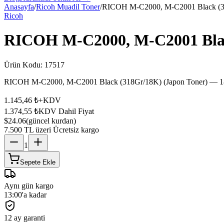
Anasayfa
/
Ricoh Muadil Toner
/
RICOH M-C2000, M-C2001 Black (31
Ricoh
RICOH M-C2000, M-C2001 Blac
Ürün Kodu:
17517
RICOH M-C2000, M-C2001 Black (318Gr/18K) (Japon Toner) — 18.0
1.145,46 ₺
+KDV
1.374,55 ₺
KDV Dahil Fiyat
$24.06
(güncel kurdan)
7.500 TL üzeri Ücretsiz kargo
1
Sepete Ekle
Aynı gün kargo
13:00'a kadar
12 ay garanti