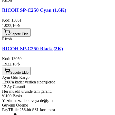
Ricoh
RICOH SP-C250 Cyan (1.6K)
Kod:
13051
1.922,16 ₺
Sepete Ekle
Ricoh
RICOH SP-C250 Black (2K)
Kod:
13050
1.922,16 ₺
Sepete Ekle
Aynı Gün Kargo
13:00'a kadar verilen siparişlerde
12 Ay Garanti
Her muadil üründe tam garanti
%100 Baskı
Yazdırmazsa iade veya değişim
Güvenli Ödeme
PayTR ile 256-bit SSL koruması