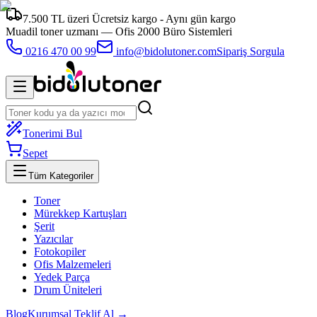
7.500 TL üzeri Ücretsiz kargo - Aynı gün kargo
Muadil toner uzmanı —
Ofis 2000 Büro Sistemleri
0216 470 00 99
info@bidolutoner.com
Sipariş Sorgula
Tonerimi Bul
Sepet
Tüm Kategoriler
Toner
Mürekkep Kartuşları
Şerit
Yazıcılar
Fotokopiler
Ofis Malzemeleri
Yedek Parça
Drum Üniteleri
Blog
Kurumsal Teklif Al →