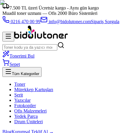
7.500 TL üzeri Ücretsiz kargo - Aynı gün kargo
Muadil toner uzmanı —
Ofis 2000 Büro Sistemleri
0216 470 00 99
info@bidolutoner.com
Sipariş Sorgula
Tonerimi Bul
Sepet
Tüm Kategoriler
Toner
Mürekkep Kartuşları
Şerit
Yazıcılar
Fotokopiler
Ofis Malzemeleri
Yedek Parça
Drum Üniteleri
Blog
Kurumsal Teklif Al →