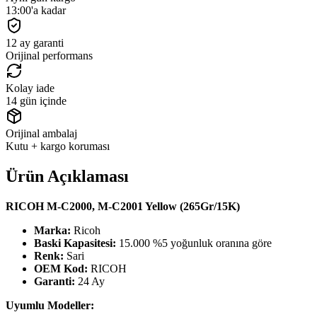
13:00'a kadar
12 ay garanti
Orijinal performans
Kolay iade
14 gün içinde
Orijinal ambalaj
Kutu + kargo koruması
Ürün Açıklaması
RICOH M-C2000, M-C2001 Yellow (265Gr/15K)
Marka:
Ricoh
Baski Kapasitesi:
15.000 %5 yoğunluk oranına göre
Renk:
Sari
OEM Kod:
RICOH
Garanti:
24 Ay
Uyumlu Modeller: