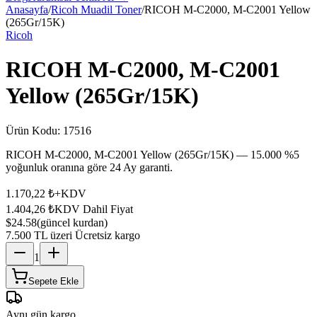
Anasayfa
/
Ricoh Muadil Toner
/
RICOH M-C2000, M-C2001 Yellow
(265Gr/15K)
Ricoh
RICOH M-C2000, M-C2001
Yellow (265Gr/15K)
Ürün Kodu:
17516
RICOH M-C2000, M-C2001 Yellow (265Gr/15K) — 15.000 %5
yoğunluk oranına göre 24 Ay garanti.
1.170,22 ₺
+KDV
1.404,26 ₺
KDV Dahil Fiyat
$24.58
(güncel kurdan)
7.500 TL üzeri Ücretsiz kargo
1
Sepete Ekle
Aynı gün kargo