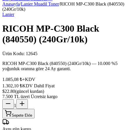
Anasayfa
/
Lanier Muadil Toner
/
RICOH MP-C300 Black (840550)
(240Gr/10k)
Lanier
RICOH MP-C300 Black
(840550) (240Gr/10k)
Ürün Kodu:
12645
RICOH MP-C300 Black (840550) (240Gr/10k) — 10.000 %5
yoğunluk oranına göre 24 Ay garanti.
1.085,08 ₺
+KDV
1.302,10 ₺
KDV Dahil Fiyat
$22.80
(güncel kurdan)
7.500 TL üzeri Ücretsiz kargo
1
Sepete Ekle
Aynı gün kargo