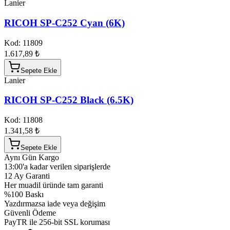
Lanier
RICOH SP-C252 Cyan (6K)
Kod:
11809
1.617,89 ₺
Sepete Ekle
Lanier
RICOH SP-C252 Black (6.5K)
Kod:
11808
1.341,58 ₺
Sepete Ekle
Aynı Gün Kargo
13:00'a kadar verilen siparişlerde
12 Ay Garanti
Her muadil üründe tam garanti
%100 Baskı
Yazdırmazsa iade veya değişim
Güvenli Ödeme
PayTR ile 256-bit SSL koruması