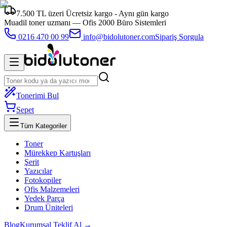
7.500 TL üzeri Ücretsiz kargo - Aynı gün kargo
Muadil toner uzmanı —
Ofis 2000 Büro Sistemleri
0216 470 00 99
info@bidolutoner.com
Sipariş Sorgula
Tonerimi Bul
Sepet
Tüm Kategoriler
Toner
Mürekkep Kartuşları
Şerit
Yazıcılar
Fotokopiler
Ofis Malzemeleri
Yedek Parça
Drum Üniteleri
Blog
Kurumsal Teklif Al →