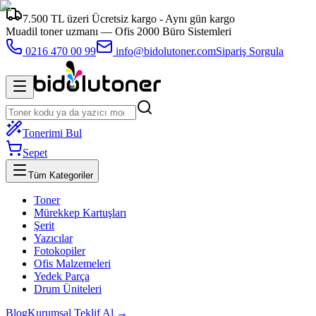
7.500 TL üzeri Ücretsiz kargo - Aynı gün kargo
Muadil toner uzmanı —
Ofis 2000 Büro Sistemleri
0216 470 00 99
info@bidolutoner.com
Sipariş Sorgula
Tonerimi Bul
Sepet
Tüm Kategoriler
Toner
Mürekkep Kartuşları
Şerit
Yazıcılar
Fotokopiler
Ofis Malzemeleri
Yedek Parça
Drum Üniteleri
Blog
Kurumsal Teklif Al →