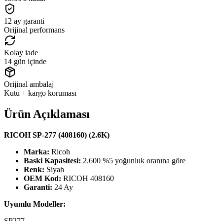
12 ay garanti
Orijinal performans
Kolay iade
14 gün içinde
Orijinal ambalaj
Kutu + kargo koruması
Ürün Açıklaması
RICOH SP-277 (408160) (2.6K)
Marka:
Ricoh
Baski Kapasitesi:
2.600 %5 yoğunluk oranına göre
Renk:
Siyah
OEM Kod:
RICOH 408160
Garanti:
24 Ay
Uyumlu Modeller:
SP277