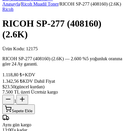
Anasayfa
/
Ricoh Muadil Toner
/
RICOH SP-277 (408160) (2.6K)
Ricoh
RICOH SP-277 (408160)
(2.6K)
Ürün Kodu:
12175
RICOH SP-277 (408160) (2.6K) — 2.600 %5 yoğunluk oranına
göre 24 Ay garanti.
1.118,80 ₺
+KDV
1.342,56 ₺
KDV Dahil Fiyat
$23.50
(güncel kurdan)
7.500 TL üzeri Ücretsiz kargo
1
Sepete Ekle
Aynı gün kargo
13:00'a kadar