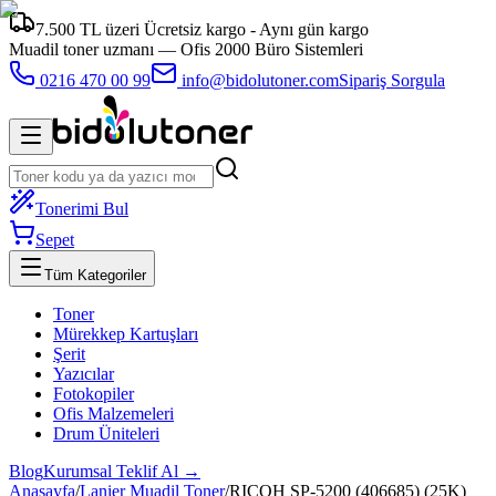
7.500 TL üzeri Ücretsiz kargo - Aynı gün kargo
Muadil toner uzmanı —
Ofis 2000 Büro Sistemleri
0216 470 00 99
info@bidolutoner.com
Sipariş Sorgula
Tonerimi Bul
Sepet
Tüm Kategoriler
Toner
Mürekkep Kartuşları
Şerit
Yazıcılar
Fotokopiler
Ofis Malzemeleri
Drum Üniteleri
Blog
Kurumsal Teklif Al →
Anasayfa
/
Lanier Muadil Toner
/
RICOH SP-5200 (406685) (25K)